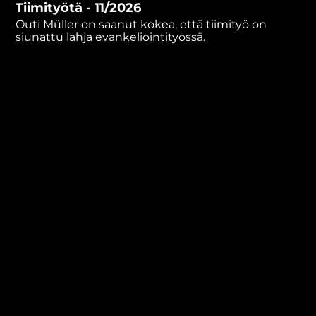
Tiimityötä - 11/2026
minutes,
59
Outi Müller on saanut kokea, että tiimityö on
seconds
siunattu lahja evankeliointityössä.