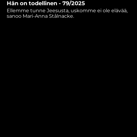
Hän on todellinen - 79/2025
minutes,
11
Ellemme tunne Jeesusta, uskomme ei ole elävää,
seconds
sanoo Mari-Anna Stålnacke.