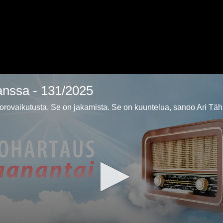
nssa - 131/2025
orovaikutusta. Se on jakamista. Se on kuuntelua, sanoo Ari Tä