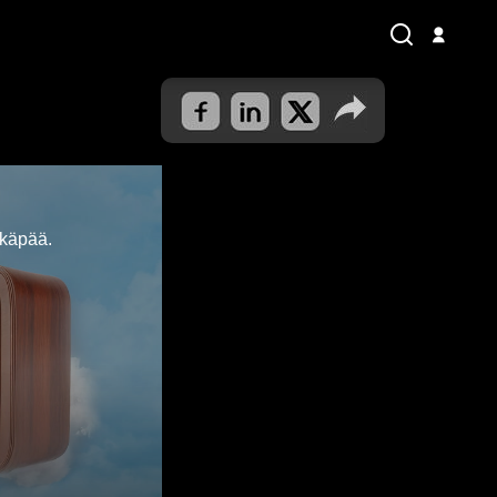
hkäpää.