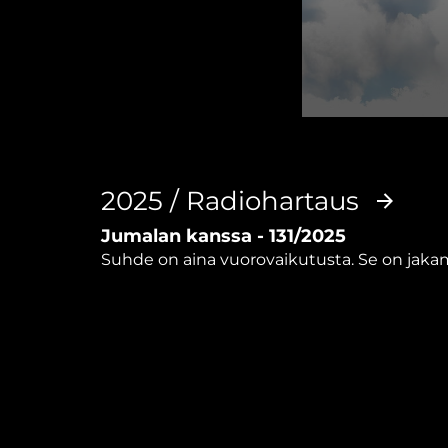
0
seconds
of
3
minutes,
2025 / Radiohartaus
33
seconds
Volume
Jumalan kanssa - 131/2025
90%
Suhde on aina vuorovaikutusta. Se on jakam