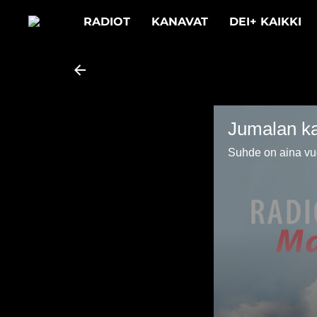
RADIOT
KANAVAT
DEI+ KAIKKI
Jumalan ka
Suhde on aina vu