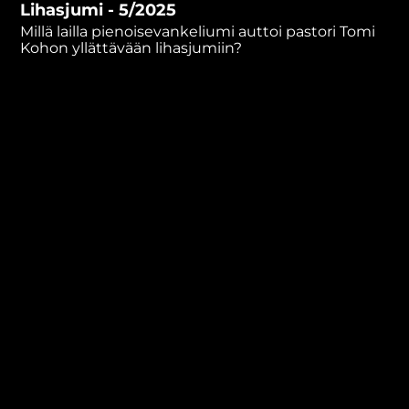
Lihasjumi - 5/2025
minute,
53
Millä lailla pienoisevankeliumi auttoi pastori Tomi
seconds
Kohon yllättävään lihasjumiin?