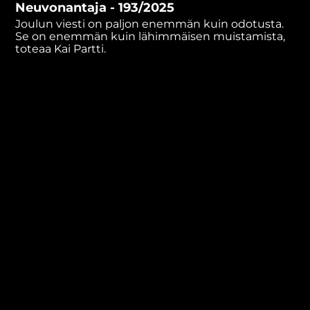
Neuvonantaja - 193/2025
minutes,
36
Joulun viesti on paljon enemmän kuin odotusta.
seconds
Se on enemmän kuin lähimmäisen muistamista,
toteaa Kai Partti.