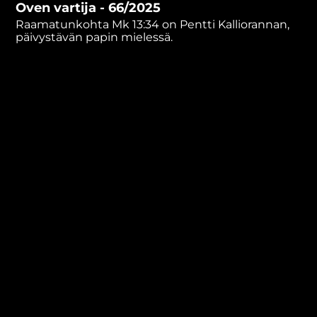
Oven vartija - 66/2025
minutes,
44
Raamatunkohta Mk 13:34 on Pentti Kalliorannan,
seconds
päivystävän papin mielessä.