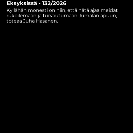
Eksyksissä - 132/2026
minutes,
39
Kyllähän monesti on niin, että hätä ajaa meidät
seconds
rukoilemaan ja turvautumaan Jumalan apuun,
toteaa Juha Hasanen.