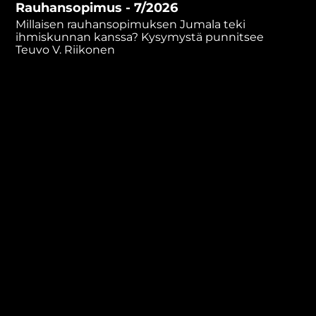
Rauhansopimus - 7/2026
minutes,
22
Millaisen rauhansopimuksen Jumala teki
seconds
ihmiskunnan kanssa? Kysymystä punnitsee
Teuvo V. Riikonen