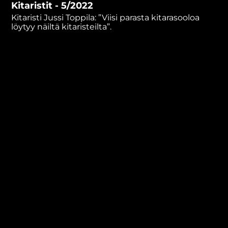
Kitaristit - 5/2022
minutes,
1
Kitaristi Jussi Toppila: ”Viisi parasta kitarasooloa
second
löytyy näiltä kitaristeilta”.