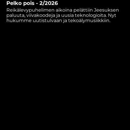
Pelko pois - 2/2026
minutes,
55
Reikälevypuhelimen aikoina pelättiin Jeesuksen
seconds
paluuta, viivakoodeja ja uusia teknologioita. Nyt
hukumme uutistulvaan ja tekoälymusiikkiin.