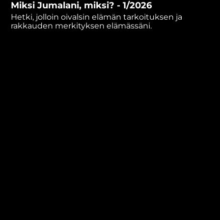
Miksi Jumalani, miksi? - 1/2026
minutes,
45
Hetki, jolloin oivalsin elämän tarkoituksen ja
seconds
rakkauden merkityksen elämässäni.