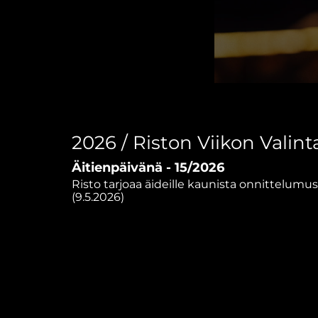
0
seconds
of
59
minutes,
2026 / Riston Viikon Valint
11
seconds
Volume
Äitienpäivänä - 15/2026
90%
Risto tarjoaa äideille kaunista onnittelumu
(9.5.2026)