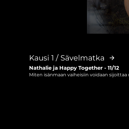
0
seconds
of
24
minutes,
Kausi 1 / Sävelmatka
50
seconds
Volume
Nathalie ja Happy Together - 11/12
90%
Miten isänmaan vaiheisiin voidaan sijoitta