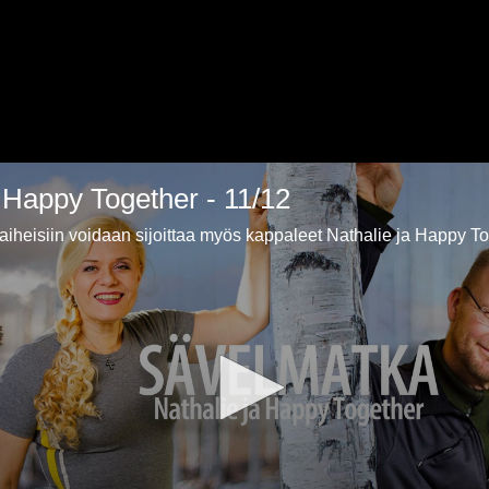
a Happy Together - 11/12
iheisiin voidaan sijoittaa myös kappaleet Nathalie ja Happy T