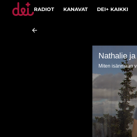
RADIOT
KANAVAT
DEI+ KAIKKI
Nathalie j
Miten isänmaan va