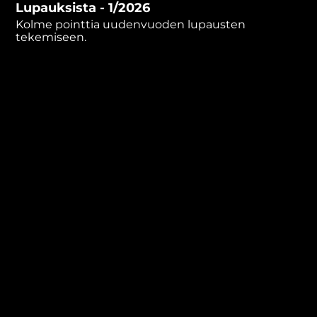
Lupauksista - 1/2026
minutes,
45
Kolme pointtia uudenvuoden lupausten
seconds
tekemiseen.