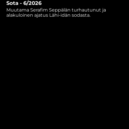
Sota - 6/2026
minutes,
38
Muutama Serafim Seppälän turhautunut ja
seconds
alakuloinen ajatus Lähi-idän sodasta.