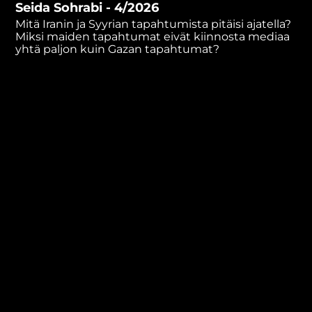
Seida Sohrabi - 4/2026
minutes,
2
Mitä Iranin ja Syyrian tapahtumista pitäisi ajatella?
seconds
Miksi maiden tapahtumat eivät kiinnosta mediaa
yhtä paljon kuin Gazan tapahtumat?