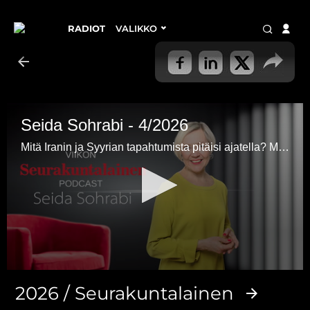
RADIOT
VALIKKO
Seida Sohrabi - 4/2026
Mitä Iranin ja Syyrian tapahtumista pitäisi ajatella? Miksi maiden tapahtumat eivät kiinnosta mediaa yhtä paljon kuin Gazan tapahtumat?
0
seconds
2026 / Seurakuntalainen
of
20