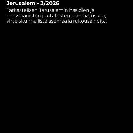
Jerusalem - 2/2026
minutes,
42
Tarkastellaan Jerusalemin hasidien ja
seconds
messiaanisten juutalaisten elämää, uskoa,
yhteiskunnallista asemaa ja rukousaiheita.