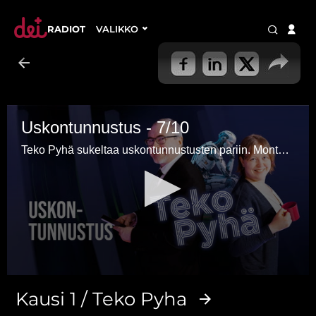
RADIOT
VALIKKO
Uskontunnustus - 7/10
Teko Pyhä sukeltaa uskontunnustusten pariin. Montako niitä on, onko niissä eroja ja mitä ChatGPT niistä tietää?
0
seconds
Kausi 1 / Teko Pyha
of
46