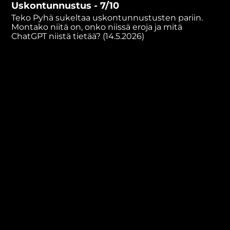
Uskontunnustus - 7/10
minutes,
38
Teko Pyhä sukeltaa uskontunnustusten pariin.
seconds
Montako niitä on, onko niissä eroja ja mitä
ChatGPT niistä tietää? (14.5.2026)