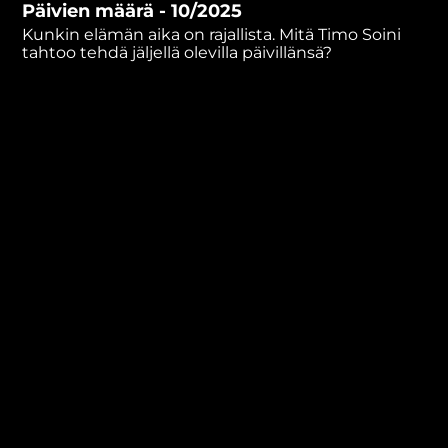
Päivien määrä - 10/2025
minutes,
25
Kunkin elämän aika on rajallista. Mitä Timo Soini
seconds
tahtoo tehdä jäljellä olevilla päivillänsä?