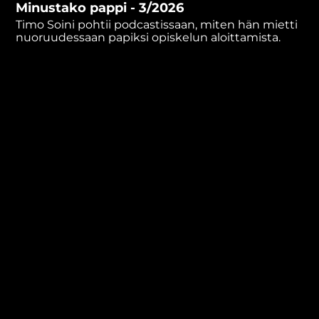
Minustako pappi - 3/2026
minutes,
13
Timo Soini pohtii podcastissaan, miten hän mietti
seconds
nuoruudessaan papiksi opiskelun aloittamista.