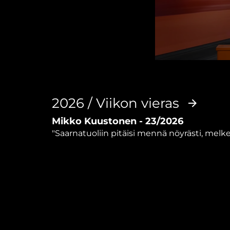
0
seconds
of
56
minutes,
2026 / Viikon vieras
52
seconds
Volume
Mikko Kuustonen - 23/2026
90%
"Saarnatuoliin pitäisi mennä nöyrästi, mel