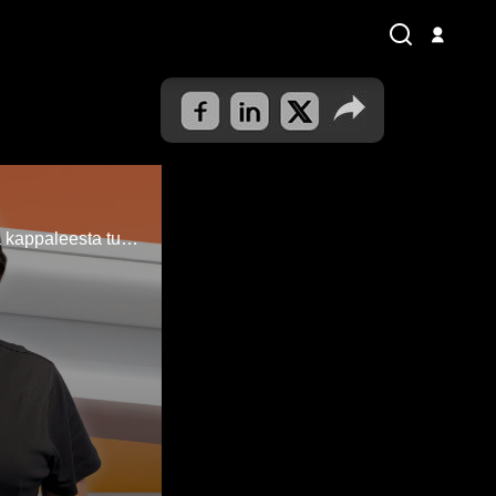
"Saarnatuoliin pitäisi mennä nöyrästi, melkeimpä ryömien". Mikon ensimmäisestä kappaleesta tulee täyteen 50 vuotta.