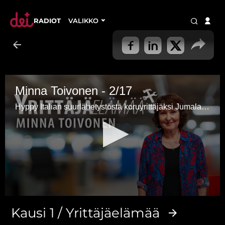
RADIOT
VALIKKO
Minna Toivonen - 2/17
Hyppy Italian suurlähetystöstä koruyrittäjäksi Jumalaan luottaen.
0
seconds
Kausi 1 / Yrittäjäelämää
of
47