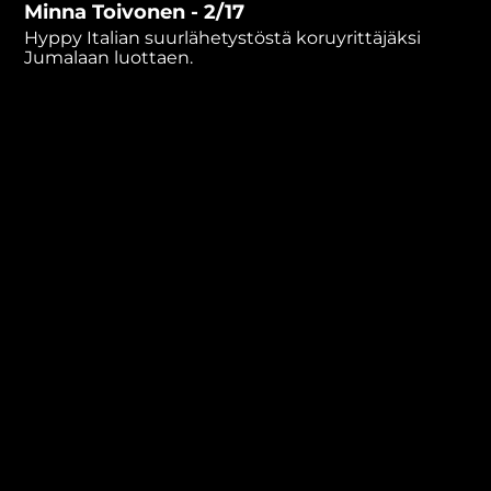
Minna Toivonen - 2/17
minutes,
34
Hyppy Italian suurlähetystöstä koruyrittäjäksi
seconds
Jumalaan luottaen.