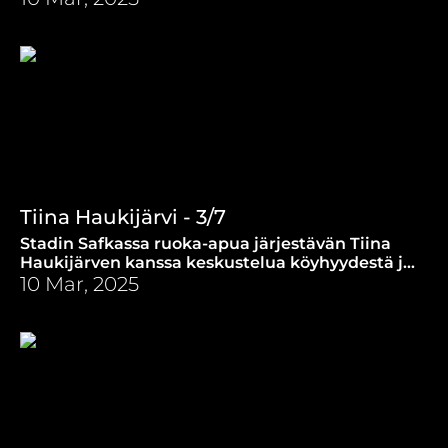
pitäisi tehdä?
Tiina Haukijärvi - 3/7
Stadin Safkassa ruoka-apua järjestävän Tiina
Haukijärven kanssa keskustelua köyhyydestä ja
nälästä.
10 Mar, 2025