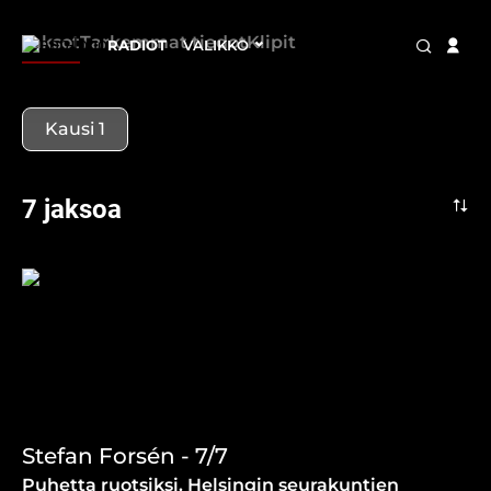
Jaksot
Tarkemmat tiedot
Klipit
RADIOT
VALIKKO
Kausi 1
7 jaksoa
Stefan Forsén - 7/7
Puhetta ruotsiksi. Helsingin seurakuntien