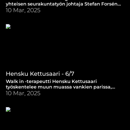
yhteisen seurakuntatyön johtaja Stefan Forsén
ei osannut suomea, mutta saarnaa nyt
10 Mar, 2025
molemmilla kielillä.
Hensku Kettusaari - 6/7
Walk in -terapeutti Hensku Kettusaari
työskentelee muun muassa vankien parissa,
joilla ei mene kovin hyvin. Miten vankeja voisi
10 Mar, 2025
hoitaa paremmin?