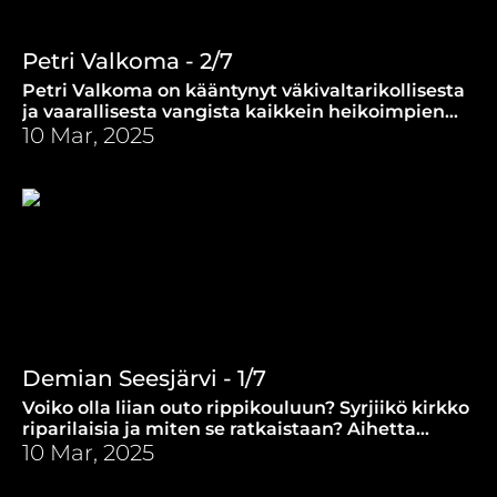
Petri Valkoma - 2/7
Petri Valkoma on kääntynyt väkivaltarikollisesta
ja vaarallisesta vangista kaikkein heikoimpien
auttajaksi.
10 Mar, 2025
Demian Seesjärvi - 1/7
Voiko olla liian outo rippikouluun? Syrjiikö kirkko
riparilaisia ja miten se ratkaistaan? Aihetta
pohtii nepsy-nuorille suunnattuja rippikouluja
10 Mar, 2025
vetävä Demian Seesjärvi.