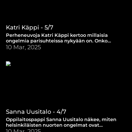
Katri Käppi - 5/7
Perheneuvoja Katri Käppi kertoo millaisia
ongelmia parisuhteissa nykyään on. Onko
tilanteita, joissa hän asiantuntijana saattaa jopa
10 Mar, 2025
neuvoa paria eroamaan?
Sanna Uusitalo - 4/7
Oppilaitospappi Sanna Uusitalo näkee, miten
helsinkiläisten nuorten ongelmat ovat
lisääntyneet. Mitä nuorten ongelmille voi ja
10 Mar, 2025