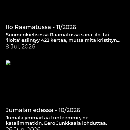
Ilo Raamatussa - 11/2026
Suomenkielisessä Raamatussa sana 'ilo' tai
'iloita' esiintyy 422 kertaa, mutta mitä kristityn
ilo on?
9 Jul, 2026
Jumalan edessä - 10/2026
Jumala ymmärtää tunteemme, ne
katalimmatkin, Eero Junkkaala lohduttaa.
26 Jun, 2026