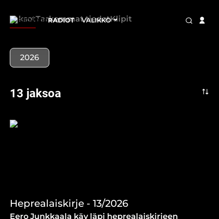
Jaksot
Tarkemmat tiedot
Klipit
RADIOT
VALIKKO
2026
13 jaksoa
Heprealaiskirje - 13/2026
Eero Junkkaala käy läpi heprealaiskirjeen