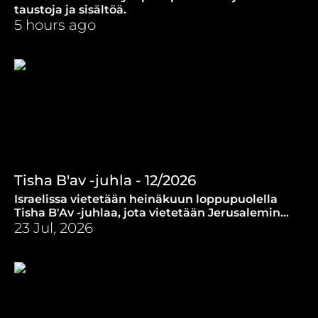
taustoja ja sisältöä.
5 hours ago
Tisha B'av -juhla - 12/2026
Israelissa vietetään heinäkuun loppupuolella
Tisha B'Av -juhlaa, jota vietetään Jerusalemin
temppelin hävityksen muistojuhlana.
23 Jul, 2026