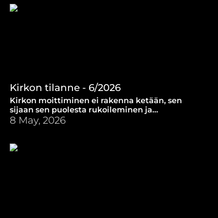
Kirkon tilanne - 6/2026
Kirkon moittiminen ei rakenna ketään, sen
sijaan sen puolesta rukoileminen ja
evankeliumin edistäminen kantaa hedelmää.
8 May, 2026