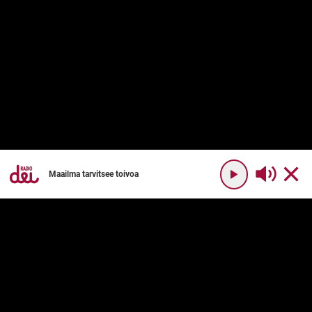
Maailma tarvitsee toivoa
YHTEYSTIEDOT
RADIO DEI
Radio Dei
Mikä on Radio Dei?
Dei Plus
Ohjelmakartta