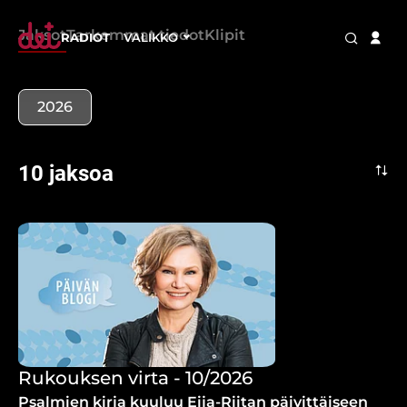
Jaksot
Tarkemmat tiedot
Klipit
RADIOT
VALIKKO
2026
10 jaksoa
Rukouksen virta - 10/2026
Psalmien kirja kuuluu Eija-Riitan päivittäiseen