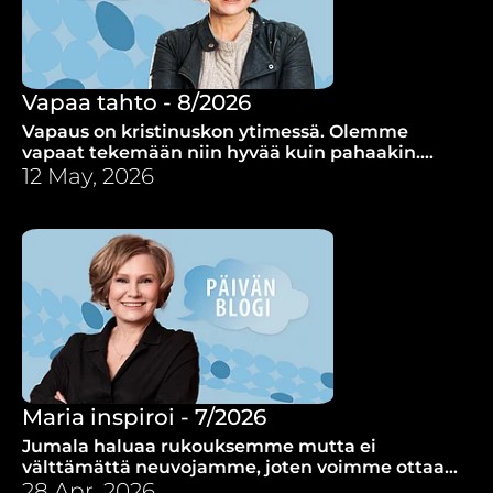
Vapaa tahto - 8/2026
Vapaus on kristinuskon ytimessä. Olemme
vapaat tekemään niin hyvää kuin pahaakin.
Kuitenkin vapauden rinnalla kulkee myös
12 May, 2026
vastuu.
Maria inspiroi - 7/2026
Jumala haluaa rukouksemme mutta ei
välttämättä neuvojamme, joten voimme ottaa
inspiraatiota Mariasta, joka rukoili pelkistetysti.
28 Apr, 2026