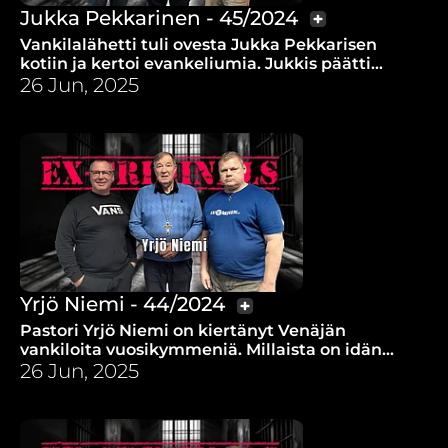
Jukka Pekkarinen - 45/2024
Vankilalähetti tuli ovesta Jukka Pekkarisen
kotiin ja kertoi evankeliumia. Jukkis päätti
tyrmätä seuraavalla tapaamisella lähetin, mutta
26 Jun, 2025
toisin kävi.
Yrjö Niemi - 44/2024
Pastori Yrjö Niemi on kiertänyt Venäjän
vankiloita vuosikymmeniä. Millaista on idän
linnoissa ja miten Jumalan kohtaaminen on
26 Jun, 2025
muuttanut vankeja?