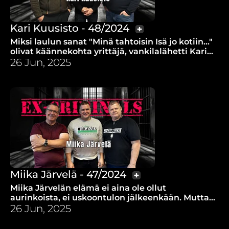
Kari Kuusisto - 48/2024
Miksi laulun sanat "Minä tahtoisin Isä jo kotiin..."
olivat käännekohta yrittäjä, vankilalähetti Kari
"Kapa" Kuusiston elämässä?
26 Jun, 2025
Miika Järvelä - 47/2024
Miika Järvelän elämä ei aina ole ollut
aurinkoista, ei uskoontulon jälkeenkään. Mutta
Jumala on pitänyt huolta, vaikka elämässä on
26 Jun, 2025
ollut pimeitäkin vaiheita.