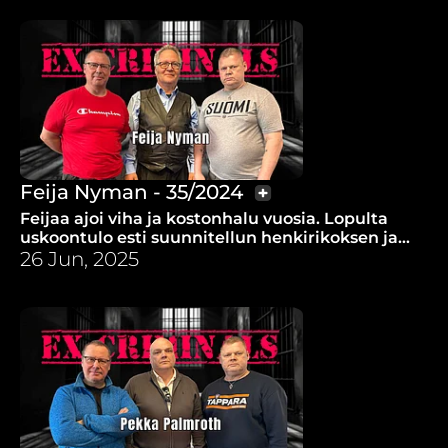
Feija Nyman - 35/2024
Feijaa ajoi viha ja kostonhalu vuosia. Lopulta
uskoontulo esti suunnitellun henkirikoksen ja
äidin rukoukset oli kuultu.
26 Jun, 2025