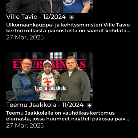
Ville Tavio - 12/2024
Ulkomaankauppa- ja kehitysministeri Ville Tavio
kertoo millaista painostusta on saanut kohdata
torpatessaan UNRWA:lta rahoituksen.
27 Mar, 2025
Teemu Jaakkola - 11/2024
Teemu Jaakkolalla on vauhdikas kertomus
elämästä, jossa huumeet näytteli pääosaa päivin
öin.
27 Mar, 2025