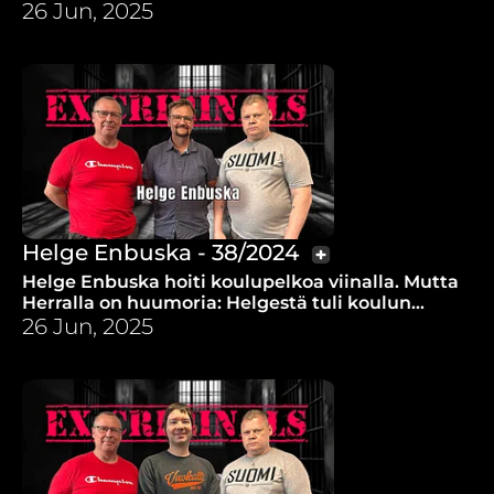
kohtasi Jeesuksen luettuaan Raamattua.
26 Jun, 2025
Helge Enbuska - 38/2024
Helge Enbuska hoiti koulupelkoa viinalla. Mutta
Herralla on huumoria: Helgestä tuli koulun
rakentaja ja opettaja Intiaan.
26 Jun, 2025