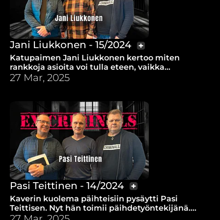
Jani Liukkonen - 15/2024
Katupaimen Jani Liukkonen kertoo miten
rankkoja asioita voi tulla eteen, vaikka
hengellinen työ menestyy ja kaikki näyttää
27 Mar, 2025
sujuvan.
Pasi Teittinen - 14/2024
Kaverin kuolema päihteisiin pysäytti Pasi
Teittisen. Nyt hän toimii päihdetyöntekijänä.
Puhetta riippuvuuksista, riivaajista ja
27 Mar, 2025