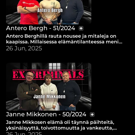
Antero Bergh - 51/2024
Antero Berghillä rauta nousee ja mitaleja on
kaapissa. Millaisessa elämäntilanteessa meni
kädet ristiin ja alkoi todellinen Jumalan etsintä?
26 Jun, 2025
Janne Mikkonen - 50/2024
Janne Mikkosen elämä oli täynnä päihteitä,
yksinäisyyttä, toivottomuutta ja vankeutta,
kunnes viime kesänä kaikki muuttui.
26 Jun, 2025