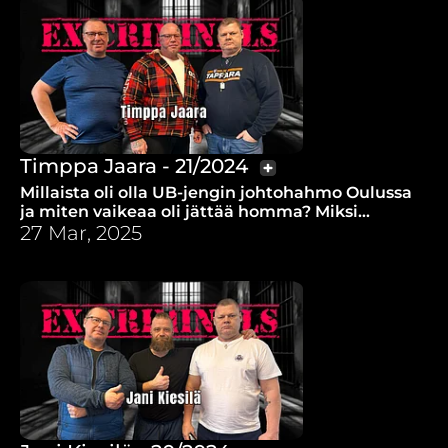
Timppa Jaara - 21/2024
Millaista oli olla UB-jengin johtohahmo Oulussa
ja miten vaikeaa oli jättää homma? Miksi
Timppa meni hengelliseen tilaisuuteen Pelson
27 Mar, 2025
vankilassa?