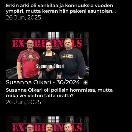
Erkin arki oli vankilaa ja konnuuksia vuoden
ympäri, mutta kerran hän pakeni asuntolan
melua seurakunnan tilaisuuteen ja tapahtui
26 Jun, 2025
yllättävä asia.
Susanna Oikari - 30/2024
Susanna Oikari oli poliisin hommissa, mutta
mikä vei voiton tältä uralta?
26 Jun, 2025