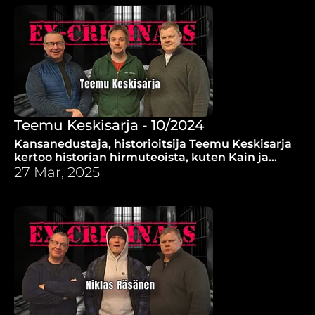
Teemu Keskisarja - 10/2024
Kansanedustaja, historioitsija Teemu Keskisarja
kertoo historian hirmuteoista, kuten Kain ja
Aabelin yhteenotosta ja Bodomin murhasta.
27 Mar, 2025