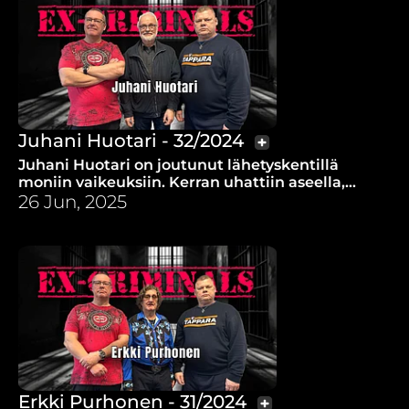
Juhani Huotari - 32/2024
Juhani Huotari on joutunut lähetyskentillä
moniin vaikeuksiin. Kerran uhattiin aseella,
mutta ase ei lauennut ja ampuja hermostui.
26 Jun, 2025
Miten siitä selvittiin?
Erkki Purhonen - 31/2024