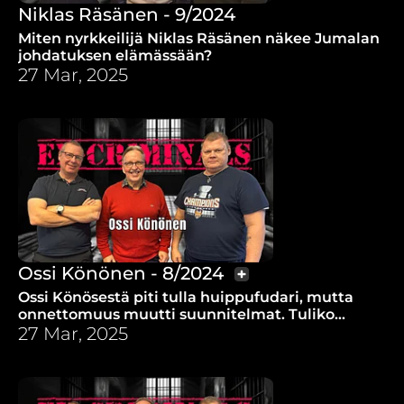
Niklas Räsänen - 9/2024
Miten nyrkkeilijä Niklas Räsänen näkee Jumalan
johdatuksen elämässään?
27 Mar, 2025
Ossi Könönen - 8/2024
Ossi Könösestä piti tulla huippufudari, mutta
onnettomuus muutti suunnitelmat. Tuliko
hänestä katkera Jumalalle?
27 Mar, 2025