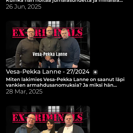
Kuinka hän hoitaa jumalasuhdetta ja millaisia
terveisiä hän lähettää vangeille?
26 Jun, 2025
Vesa-Pekka Lanne - 27/2024
Miten lakimies Vesa-Pekka Lanne on saanut läpi
vankien armahdusanomuksia? Ja miksi hän
hyräili oikeustieteellisen pääsykokeessa
28 Mar, 2025
hengellistä laulua?