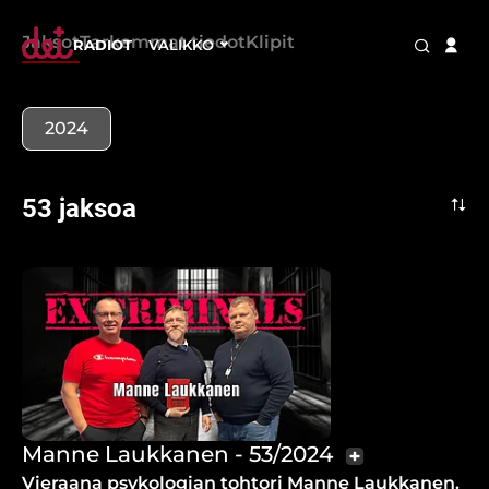
Jaksot
Tarkemmat tiedot
Klipit
RADIOT
VALIKKO
2024
53 jaksoa
Manne Laukkanen - 53/2024
Vieraana psykologian tohtori Manne Laukkanen.