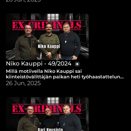
Niko Kauppi - 49/2024
Millä motiivella Niko Kauppi sai
kiinteistövälittäjän paikan heti työhaastattelun
jälkeen? Vakavasti sairas jalkakin alkoi parantua
26 Jun, 2025
ihan silmien edessä.