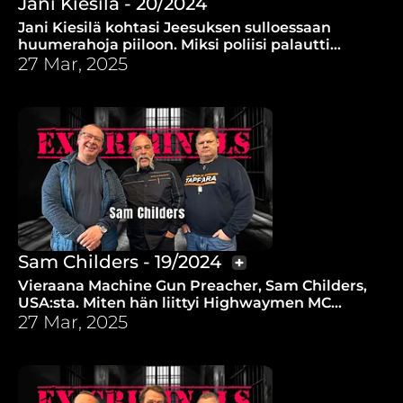
Jani Kiesilä - 20/2024
Jani Kiesilä kohtasi Jeesuksen sulloessaan
huumerahoja piiloon. Miksi poliisi palautti
ajokortin ja pari rikosta unohdettaisiin, jos Jani
27 Mar, 2025
vain lähtisi pois Mikkelistä?
Sam Childers - 19/2024
Vieraana Machine Gun Preacher, Sam Childers,
USA:sta. Miten hän liittyi Highwaymen MC
prosenttikerhoon ja alkoi myydä huumeita?
27 Mar, 2025
Tulkkina on Pertti Söderlund.