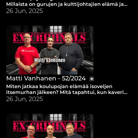
Millaista on gurujen ja kulttijohtajien elämä ja
miten he toimivat?
26 Jun, 2025
Matti Vanhanen - 52/2024
Miten jatkaa koulupojan elämää isoveljen
itsemurhan jälkeen? Mitä tapahtui, kun kaveri
pyysi Matti "Masa" Vanhasen seurakunnan
26 Jun, 2025
tilaisuuteen?