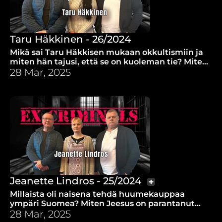
Taru Häkkinen - 26/2024
Mikä sai Taru Häkkisen mukaan okkultismiin ja
miten hän tajusi, että se on kuoleman tie? Miten
sieltä pääsee ulos ja kuinka Taru selvisi?
28 Mar, 2025
Jeanette Lindros - 25/2024
Millaista oli naisena tehdä huumekauppaa
ympäri Suomea? Miten Jeesus on parantanut
Jeanette Lindrosin masennuksesta ja
28 Mar, 2025