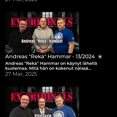
huumehoidoista.
Andreas "Reka" Hammar - 13/2024
Andreas "Reka" Hammar on käynyt lähellä
kuolemaa. Mitä hän on kokenut näissä
tilanteissa? Mielenkiintoisia muistoja Rekan
27 Mar, 2025
elämästä niin vankila-ajoilta kuin siviilistä.