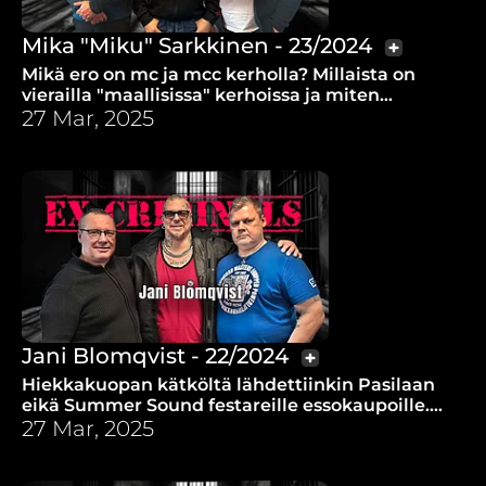
Mika "Miku" Sarkkinen - 23/2024
Mikä ero on mc ja mcc kerholla? Millaista on
vierailla "maallisissa" kerhoissa ja miten
uskonveljet otetaan vastaan näissä paikoissa?
27 Mar, 2025
Jani Blomqvist - 22/2024
Hiekkakuopan kätköltä lähdettiinkin Pasilaan
eikä Summer Sound festareille essokaupoille.
Miten Sörkän vankila-aika muutti Janin elämän?
27 Mar, 2025