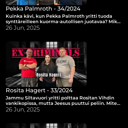
Pekka Palmroth - 34/2024
Kuinka kävi, kun Pekka Palmroth yritti tuoda
synttäreilleen kuorma-autollisen juotavaa? Miksi
vankilapastori Vesa Mäkelä on tärkeä henkilö
26 Jun, 2025
Pekan elämässä?
Rosita Hagert - 33/2024
Jammu Siltavuori yritti polttaa Rositan Vihdin
vankikopissa, mutta Jeesus puuttui peliin. Miten
usko on auttanut elämässä eteenpäin?
26 Jun, 2025