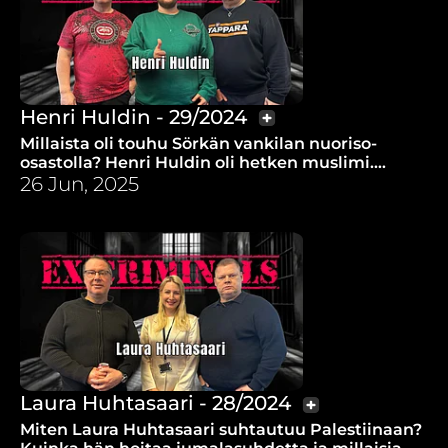
Henri Huldin - 29/2024
Millaista oli touhu Sörkän vankilan nuoriso-
osastolla? Henri Huldin oli hetken muslimi.
Millaista menoa se oli? Henkka tuli uskoon,
26 Jun, 2025
mutta miten?
Laura Huhtasaari - 28/2024
Miten Laura Huhtasaari suhtautuu Palestiinaan?