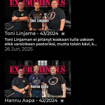
Toni Linjama - 43/2024
Toni Linjaman ei pitänyt koskaan tulla uskoon
eikä varsinkaan pastoriksi, mutta toisin kävi, kun
kaveri yötä päivää puhui Jeesuksesta.
26 Jun, 2025
Hannu Aapa - 42/2024