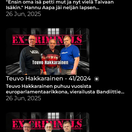
"Ensin oma isä petti mut ja nyt vielä Taivaan
Isäkin." Hannu Aapa jäi neljän lapsen
yksinhuoltajaksi vaimon menehdyttyä vaikeaan
26 Jun, 2025
sairauteen.
Teuvo Hakkarainen - 41/2024
Teuvo Hakkarainen puhuu vuosista
europarlamentaarikkona, vierailusta Bandiittien
majalla, rukouksesta ja Raamatustakin.
26 Jun, 2025