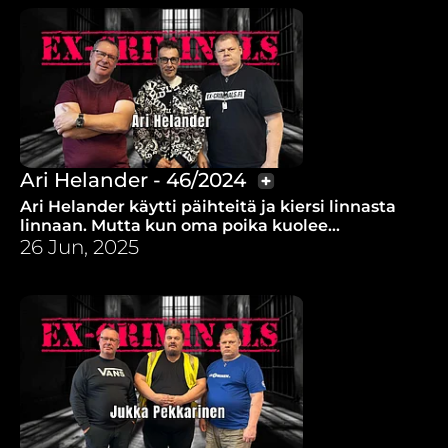
Ari Helander - 46/2024
Ari Helander käytti päihteitä ja kiersi linnasta
linnaan. Mutta kun oma poika kuolee
päihteisiin, miten isänä jaksaa?
26 Jun, 2025