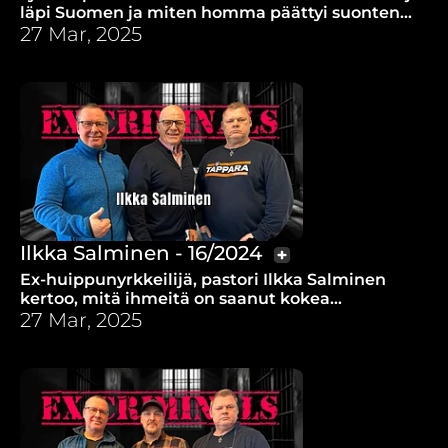
läpi Suomen ja miten homma päättyi suonten
etsimiseen tyhjän hallin yksinäisyydessä.
27 Mar, 2025
Ilkka Salminen - 16/2024
Ex-huippunyrkkeilijä, pastori Ilkka Salminen
kertoo, mitä ihmeitä on saanut kokea
tehdessään työtä Ugandan vankien parissa.
27 Mar, 2025