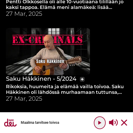
Pentti Olkkosella oli alle 10-vuotiaana tilillään jo
kaksi tappoa. Elämä meni alamäkeä: lisää
kuolemaa, linnaa ja yli 20 karkureissua. Mikä
27 Mar, 2025
pysäytti?
Saku Häkkinen - 5/2024
Rikoksia, huumeita ja elämää vailla toivoa. Saku
Häkkinen oli lähdössä murhaamaan tuttunsa,
mutta Jumala pysäytti.
27 Mar, 2025
Maailma tarvitsee toivoa