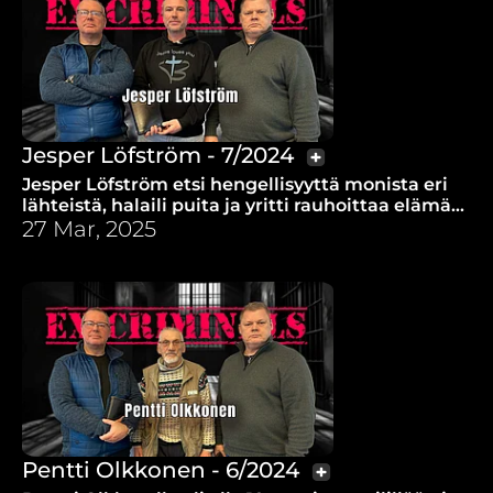
Jesper Löfström - 7/2024
Jesper Löfström etsi hengellisyyttä monista eri
lähteistä, halaili puita ja yritti rauhoittaa elämää
huumeilla. Mihin tie vei?
27 Mar, 2025
Pentti Olkkonen - 6/2024