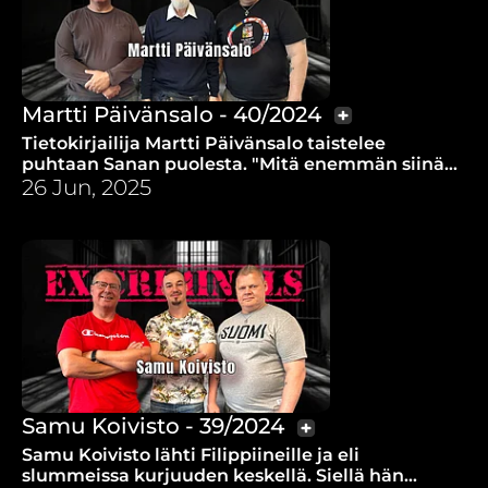
Martti Päivänsalo - 40/2024
Tietokirjailija Martti Päivänsalo taistelee
puhtaan Sanan puolesta. "Mitä enemmän siinä
on alkuperäistä Jumalan Sanaa, sen parempi
26 Jun, 2025
ravinto se on."
Samu Koivisto - 39/2024
Samu Koivisto lähti Filippiineille ja eli
slummeissa kurjuuden keskellä. Siellä hän