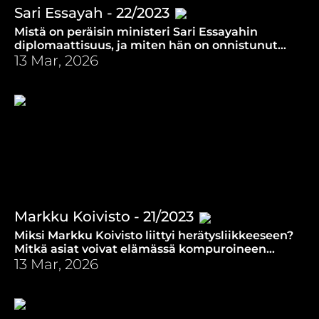
Sari Essayah - 22/2023
Mistä on peräisin ministeri Sari Essayahin
diplomaattisuus, ja miten hän on onnistunut
säilyttämään luontaisen pehmeytensä
13 Mar, 2026
poliittisella urallaan?
Markku Koivisto - 21/2023
Miksi Markku Koivisto liittyi herätysliikkeeseen?
Mitkä asiat voivat elämässä kompuroineen
miehen mielestä estää Jumalan äänen
13 Mar, 2026
kuulemisen?