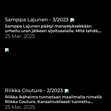
Samppa Lajunen - 3/2023
Samppa Lajunen päätyi menestyksekkään
urheilu-uran jälkeen sijoitusalalle. Mitä tehdä,
kun elämä tuntuu merkityksettömältä ja Jumala
25 Mar, 2025
vaikenee?
Riikka Couture - 2/2023
Riikka Ikäheimo tunnetaan maailmalla nimellä
Riikka Couture. Kansainvälisesti tunnettu
muotisuunnittelija kertoo saaneensa
25 Mar, 2025