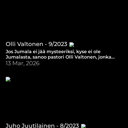
Olli Valtonen - 9/2023
Jos Jumala ei jää mysteeriksi, kyse ei ole
Jumalasta, sanoo pastori Olli Valtonen, jonka
intohimona on tutkia sekä ihmisyyttä että
13 Mar, 2026
Jumalaa.
Juho Juutilainen - 8/2023