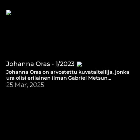
merkittävimmät oppinsa isältään.
Johanna Oras - 1/2023
Johanna Oras on arvostettu kuvataiteilija, jonka
ura olisi erilainen ilman Gabriel Metsun
Aamiainen- ja Paul Delarochen Nuori marttyyri -
25 Mar, 2025
maalauksia.