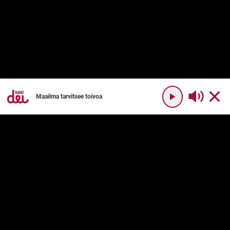
Maailma tarvitsee toivoa
YHTEYSTIEDOT
RADIO DEI
Radio Dei
Mikä on Radio Dei?
Dei Plus
Ohjelmakartta
DEI PLUS
PALVELUN KÄYTTÖ