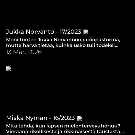
Jukka Norvanto - 17/2023
Moni tuntee Jukka Norvannon radiopastorina,
mutta harva tietää, kuinka usko tuli todeksi
miehelle itselleen. Mistä voi tietää, että usko on
13 Mar, 2026
totta?
Miska Nyman - 16/2023
Mitä tehdä, kun lapsen mielenterveys horjuu?
Vieraana rikollisesta ja rikkinäisestä taustasta