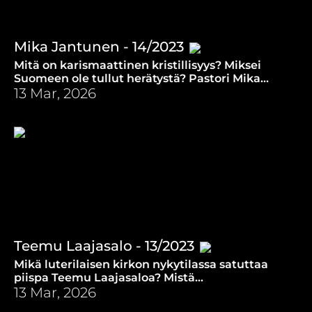
Mika Jantunen - 14/2023
Mitä on karismaattinen kristillisyys? Miksei
Suomeen ole tullut herätystä? Pastori Mika
Jantunen avaa hengellisen työn
13 Mar, 2026
huijarisyndroomaa.
Teemu Laajasalo - 13/2023
Mikä luterilaisen kirkon nykytilassa satuttaa
piispa Teemu Laajasaloa? Mistä
raamatunkohdasta hän on pitänyt mielestään
13 Mar, 2026
tärkeimmän saarnansa?