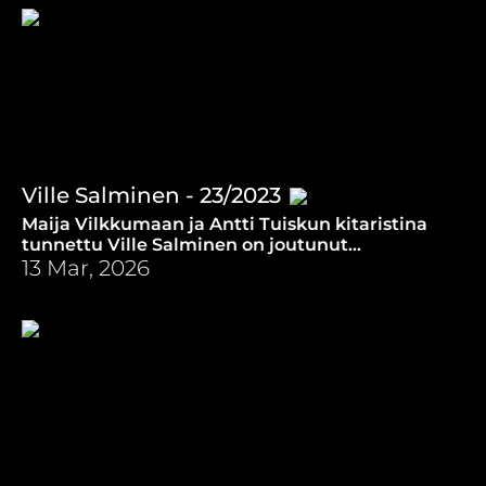
Ville Salminen - 23/2023
Maija Vilkkumaan ja Antti Tuiskun kitaristina
tunnettu Ville Salminen on joutunut
kohtaamaan jokaisen vanhemman pahimman
13 Mar, 2026
painajaisen.