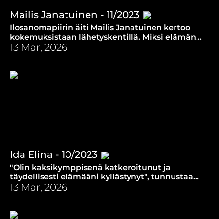
Mailis Janatuinen - 11/2023
Ilosanomapiirin äiti Mailis Janatuinen kertoo
kokemuksistaan lähetyskentillä. Miksi elämän
synkissä hetkissä armoa on vaikea ottaa
13 Mar, 2026
vastaan?
Ida Elina - 10/2023
"Olin kaksikymppisenä katkeroitunut ja
täydellisesti elämääni kyllästynyt", tunnustaa
popkanteletar Ida Elina.
13 Mar, 2026