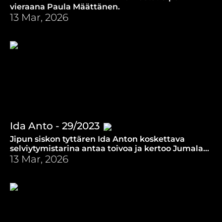
vieraana Paula Määttänen.
13 Mar, 2026
Ida Anto - 29/2023
Jipun siskon tyttären Ida Anton koskettava
selviytymistarina antaa toivoa ja kertoo Jumalan
ihmeistä mahdottomien elämäntilanteiden
13 Mar, 2026
keskellä.