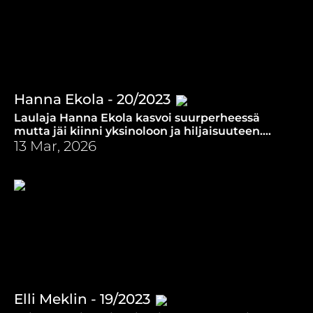
Hanna Ekola - 20/2023
Laulaja Hanna Ekola kasvoi suurperheessä
mutta jäi kiinni yksinoloon ja hiljaisuuteen.
Miten sopeutua uuteen elämään puolison
13 Mar, 2026
kuoleman jälkeen?
Elli Meklin - 19/2023