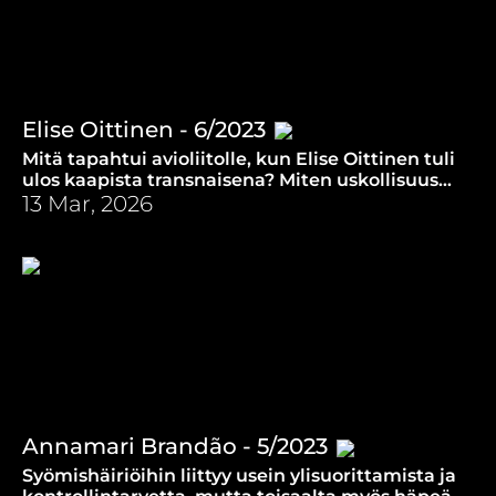
Elise Oittinen - 6/2023
Mitä tapahtui avioliitolle, kun Elise Oittinen tuli
ulos kaapista transnaisena? Miten uskollisuus
omalle itselle ja uskollisuus Jumalalle sopivat
13 Mar, 2026
yhteen?
Annamari Brandão - 5/2023
Syömishäiriöihin liittyy usein ylisuorittamista ja