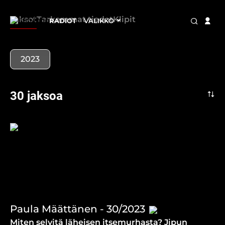
Jaksot
Tarkemmat tiedot
Klipit
RADIOT
VALIKKO
2023
30 jaksoa
Paula Määttänen - 30/2023
Miten selvitä läheisen itsemurhasta? Jipun