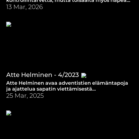
kontrollintarvetta, mutta toisaalta myös häpeän
ja itseinhon tunteita, jotka johtavat salailuun.
13 Mar, 2026
Atte Helminen - 4/2023
Atte Helminen avaa adventistien elämäntapoja
ja ajattelua sapatin viettämisestä
vaihtoehtoisiin raamatuntulkintoihin.
25 Mar, 2025