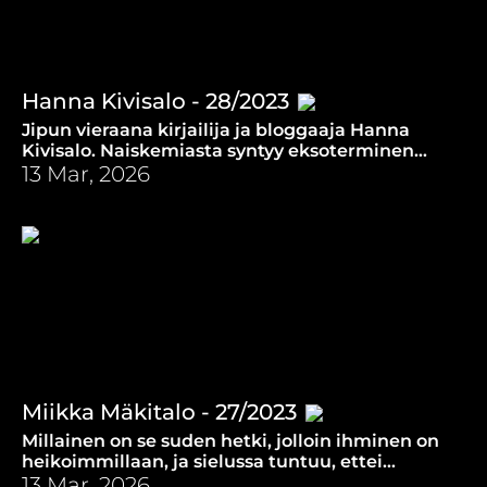
Hanna Kivisalo - 28/2023
Jipun vieraana kirjailija ja bloggaaja Hanna
Kivisalo. Naiskemiasta syntyy eksoterminen
reaktio, jossa vapautuu lämpöä ja armoa.
13 Mar, 2026
Miikka Mäkitalo - 27/2023
Millainen on se suden hetki, jolloin ihminen on
heikoimmillaan, ja sielussa tuntuu, ettei
yksinkertaisesti enää jaksa.
13 Mar, 2026