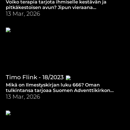
Voiko terapia tarjota ihmiselle kestävän ja
pitkäkestoisen avun? Jipun vieraana
perheterapeutti, kouluttaja ja kirjailija Elli
13 Mar, 2026
Meklin.
Timo Flink - 18/2023
Mikä on Ilmestyskirjan luku 666? Oman
tulkintansa tarjoaa Suomen Adventtikirkon
viestintää johtava teologian tohtori Timo Flink.
13 Mar, 2026