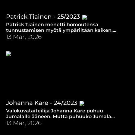
Patrick Tiainen - 25/2023
Patrick Tiainen menetti homoutensa
tunnustamisen myötä ympäriltään kaiken,
mutta sai tilalle toivon ja helpotuksen.
13 Mar, 2026
Johanna Kare - 24/2023
Valokuvataiteilija Johanna Kare puhuu
Jumalalle ääneen. Mutta puhuuko Jumala
kuvaajalle?
13 Mar, 2026