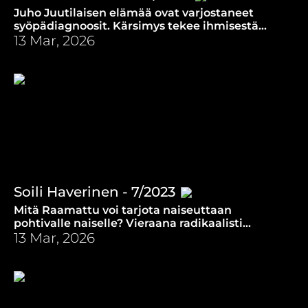
Juho Juutilaisen elämää ovat varjostaneet
syöpädiagnoosit. Kärsimys tekee ihmisestä
helposti Jumalalle vihaisen. Juutilaisen kohdalla
13 Mar, 2026
näin ei käynyt.
Soili Haverinen - 7/2023
Mitä Raamattu voi tarjota naiseuttaan
pohtivalle naiselle? Vieraana radikaalisti
konservatiivinen teologi Soili Haverinen.
13 Mar, 2026