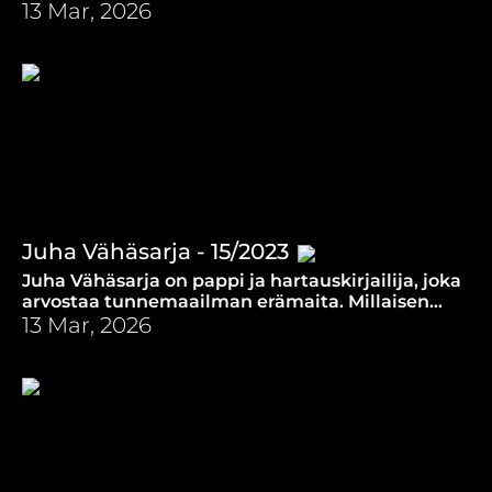
aikuisuuteen ja isyyteen kasvanut Miska Nyman.
13 Mar, 2026
Juha Vähäsarja - 15/2023
Juha Vähäsarja on pappi ja hartauskirjailija, joka
arvostaa tunnemaailman erämaita. Millaisen
merkityksen hän antaa tunteille kristityn
13 Mar, 2026
elämässä?