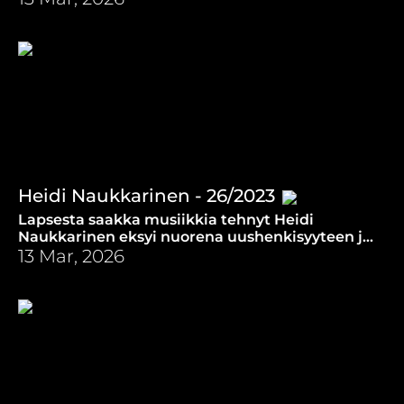
Heidi Naukkarinen - 26/2023
Lapsesta saakka musiikkia tehnyt Heidi
Naukkarinen eksyi nuorena uushenkisyyteen ja
pimeyden henkivaltojen maailmaan. Miten hän
13 Mar, 2026
siitä selvisi?