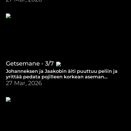
säädöksen kiertämiseksi.
Getsemane - 3/7
Johanneksen ja Jaakobin äiti puuttuu peliin ja
yrittää pedata pojilleen korkean aseman
tulevassa valtakunnassa. Jeesus kääntää
27 Mar, 2026
asetelman päälaelleen.