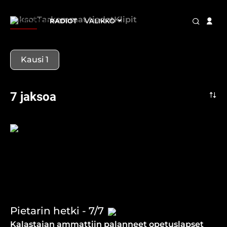
Jaksot
Tarkemmat tiedot
Klipit
RADIOT
VALIKKO
Kausi 1
7 jaksoa
Pietarin hetki - 7/7
Kalastajan ammattiin palanneet opetuslapset