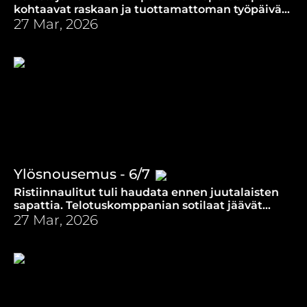
kohtaavat raskaan ja tuottamattoman työpäivän
jälkeen rannalla oudon neuvonantajan.
27 Mar, 2026
Ylösnousemus - 6/7
Ristiinnaulitut tuli haudata ennen juutalaisten
sapattia. Telotuskomppanian sotilaat jäävät
vartioimaan kuuluisan teloitetun hautaa.
27 Mar, 2026