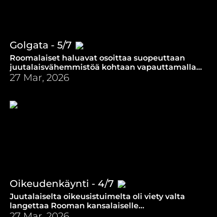
Golgata - 5/7
Roomalaiset haluavat osoittaa suopeuttaan
juutalaisvähemmistöä kohtaan vapauttamalla
yhden tuomituista. Valinta ei kohdistu
27 Mar, 2026
Jeesukseen.
Oikeudenkäynti - 4/7
Juutalaiselta oikeusistuimelta oli viety valta
langettaa Rooman kansalaiselle
kuolemantuomio. Lakihuoneessa syntyy juoni
27 Mar, 2026