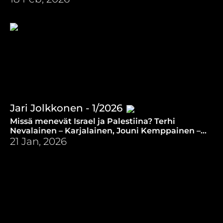
(18.2.2026)
Jari Jolkkonen - 1/2026
Missä menevät Israel ja Palestiina? Terhi
Nevalainen – Karjalainen, Jouni Kemppainen –
MT, Freija Özcan – Kotimaa, Kai Kortelainen –
21 Jan, 2026
Radio Dei. (21.1.2026)