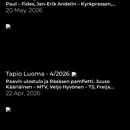
Paul – Fides, Jan-Erik Andelin – Kyrkpressen,
Emilia Karhu – Kotimaa, Kai Kortelainen – Radio
20 May, 2026
Dei. (20.5.2026)
Tapio Luoma - 4/2026
Paavin ulostulo ja Räsäsen pamfletti. Juuso
Kääriäinen – MTV, Veijo Hyvönen – TS, Freija
Özcan – Kotimaa, Kai Kortelainen – Radio Dei.
22 Apr, 2026
(22.4.2026)