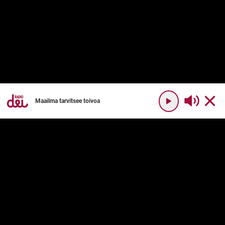
Maailma tarvitsee toivoa
YHTEYSTIEDOT
RADIO DEI
Radio Dei
Mikä on Radio Dei?
Dei Plus
Ohjelmakartta
DEI PLUS
PALVELUN KÄYTTÖ