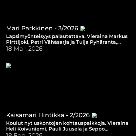
Mari Parkkinen - 3/2026
Lapsimyönteisyys palautettava. Vieraina Markus
Pirttijoki, Petri Vähäsarja ja Tuija Pyhäranta,
toimittajana Kai Kortelainen. (18.3.2026)
18 Mar, 2026
Kaisamari Hintikka - 2/2026
Koulut nyt uskontojen kohtauspaikkoja. Vieraina
Heli Koivuniemi, Pauli Juusela ja Seppo
Kemppainen, toimittajana Kai Kortelainen.
18 Feb, 2026