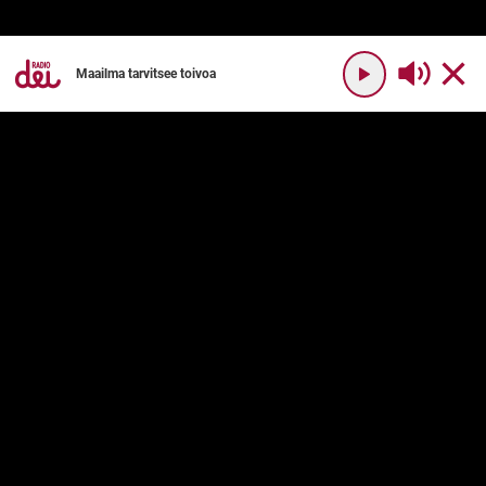
Maailma tarvitsee toivoa
YHTEYSTIEDOT
RADIO DEI
Radio Dei
Mikä on Radio Dei?
Dei Plus
Ohjelmakartta
DEI PLUS
PALVELUN KÄYTTÖ
Usein kysyttyä
Käyttöehdot
Palvelukuvaus
Tilaushinnat