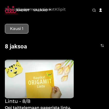
Jaksot
Tarkemmat tiedot
Klipit
RADIOT
VALIKKO
Kausi 1
8 jaksoa
Lintu - 8/8
Opi taittelemaan paperista lintu.