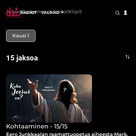
Jaksot
Tarkemmat tiedot
Klipit
RADIOT
VALIKKO
Kausi 1
15 jaksoa
Kohtaaminen - 15/15
Eero Junkkaalan raamattuopetus aiheesta Mark.