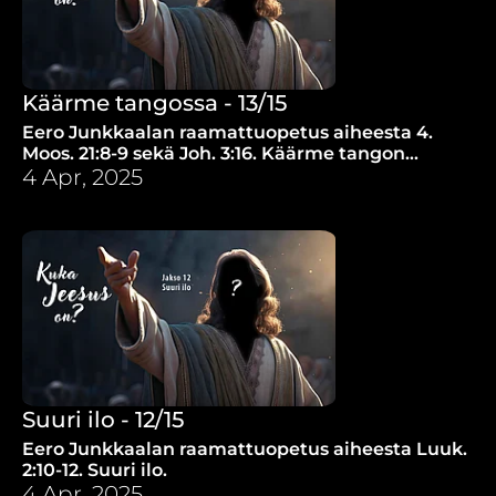
Käärme tangossa - 13/15
Eero Junkkaalan raamattuopetus aiheesta 4.
Moos. 21:8-9 sekä Joh. 3:16. Käärme tangon
päässä.
4 Apr, 2025
Suuri ilo - 12/15
Eero Junkkaalan raamattuopetus aiheesta Luuk.
2:10-12. Suuri ilo.
4 Apr, 2025