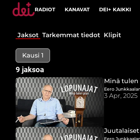
RADIOT
KANAVAT
DEI+ KAIKKI
Jaksot
Tarkemmat tiedot
Klipit
Kausi 1
9 jaksoa
Minä tulen 
Eero Junkkaalan
3 Apr, 2025
Juutalaiset 
Eero Junkkaalan