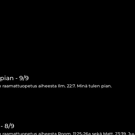
pian - 9/9
 raamattuopetus aiheesta Ilm. 22:7. Minä tulen pian.
- 8/9
 raamattuopetus aiheesta Room. 11:25-26a sekä Matt. 23:39. Juu