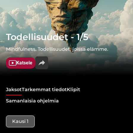
Todellisuudet - 1/5
Mindfulness. Todellisuudet, joissa elämme.
Katsele
Jaksot
Tarkemmat tiedot
Klipit
Samanlaisia ohjelmia
Kausi 1