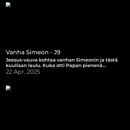
Vanha Simeon - J9
Jeesus-vauva kohtaa vanhan Simeonin ja tästä
kuullaan laulu. Kuka otti Papan pienenä
poikana kiinni hänen hypätessään talon katolta
22 Apr, 2025
alas?