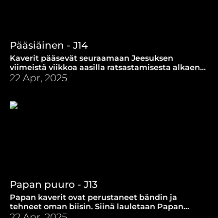
Pääsiäinen - J14
Kaverit pääsevät seuraamaan Jeesuksen
viimeistä viikkoa aasilla ratsastamisesta alkaen
aina tyhjän haudan äärelle asti.
22 Apr, 2025
Papan puuro - J13
Papan kaverit ovat perustaneet bändin ja
tehneet oman biisin. Siinä lauletaan Papan
puurosta, mutta myös taivaaseen kantavasta
22 Apr, 2025