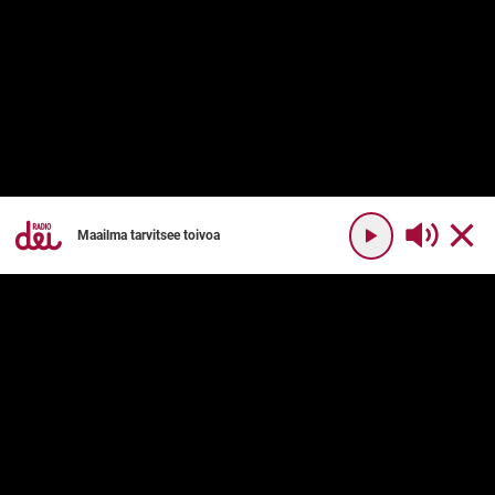
Maailma tarvitsee toivoa
YHTEYSTIEDOT
RADIO DEI
Radio Dei
Mikä on Radio Dei?
Dei Plus
Ohjelmakartta