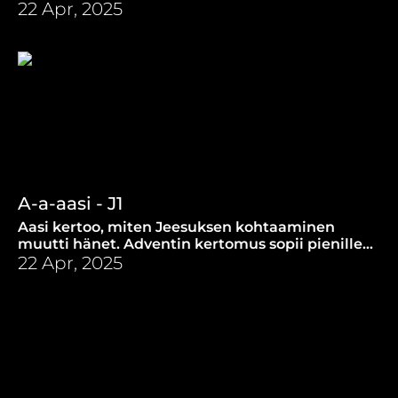
miten uskon lamppu pidetään kunnossa.
22 Apr, 2025
A-a-aasi - J1
Aasi kertoo, miten Jeesuksen kohtaaminen
muutti hänet. Adventin kertomus sopii pienille,
mutta tarjoaa heiniä purtavaksi myös isommille.
22 Apr, 2025