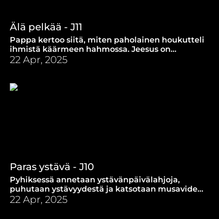
Älä pelkää - J11
Pappa kertoo siitä, miten paholainen houkutteli
ihmistä käärmeen hahmossa. Jeesus on
voittanut pahan vallan ja saamme olla aivan
22 Apr, 2025
turvassa.
Paras ystävä - J10
Pyhiksessä annetaan ystävänpäivälahjoja,
puhutaan ystävyydestä ja katsotaan musavideo
Ystävän kanssa. Samalla juhlitaan kymmenettä
22 Apr, 2025
jaksoa.