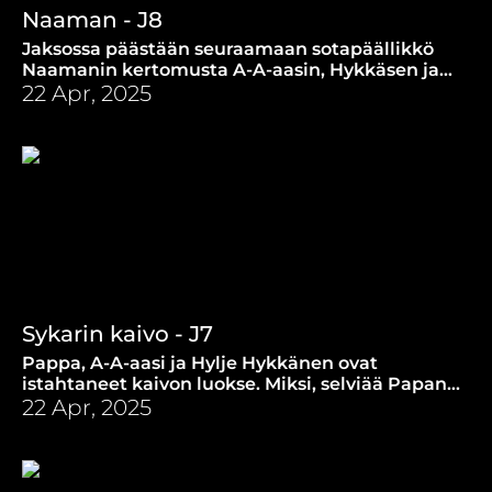
Naaman - J8
Jaksossa päästään seuraamaan sotapäällikkö
Naamanin kertomusta A-A-aasin, Hykkäsen ja
yllätysvieraan esittämänä.
22 Apr, 2025
Sykarin kaivo - J7
Pappa, A-A-aasi ja Hylje Hykkänen ovat
istahtaneet kaivon luokse. Miksi, selviää Papan
kertomuksesta sekä uudesta laulusta.
22 Apr, 2025