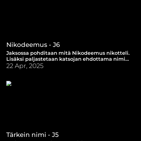
Nikodeemus - J6
Jaksossa pohditaan mitä Nikodeemus nikotteli.
Lisäksi paljastetaan katsojan ehdottama nimi
hylkeelle, jolla ei ole ollut nimeä!
22 Apr, 2025
Tärkein nimi - J5