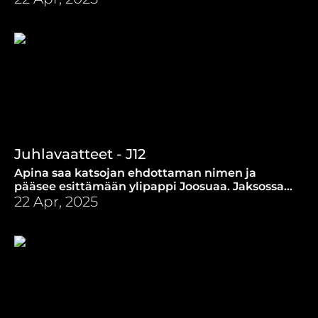
ruuasta.
Juhlavaatteet - J12
Apina saa katsojan ehdottaman nimen ja
pääsee esittämään ylipappi Joosuaa. Jaksossa
kuullaan myös uusi laulu Juhlavaatteet.
22 Apr, 2025