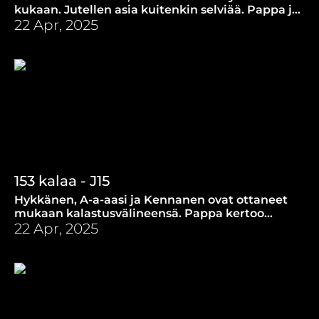
kukaan. Jutellen asia kuitenkin selviää. Pappa ja
Hykkänen kertovat tulevasta matkastaan.
22 Apr, 2025
153 kalaa - J15
Hykkänen, A-a-aasi ja Kennanen ovat ottaneet
mukaan kalastusvälineensä. Pappa kertoo
opetuslasten kalasaaliista.
22 Apr, 2025