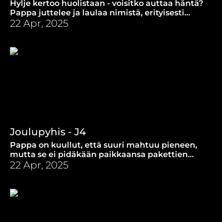
Hylje kertoo huolistaan - voisitko auttaa häntä?
Pappa juttelee ja laulaa nimistä, erityisesti
Jeesuksesta ja hänen nimistään Raamatussa.
22 Apr, 2025
Joulupyhis - J4
Pappa on kuullut, että suuri mahtuu pieneen,
mutta se ei pidäkään paikkaansa pakettien
tekemisessä. Kaikkein Suurin Lahja mahtuu
22 Apr, 2025
seimeen!