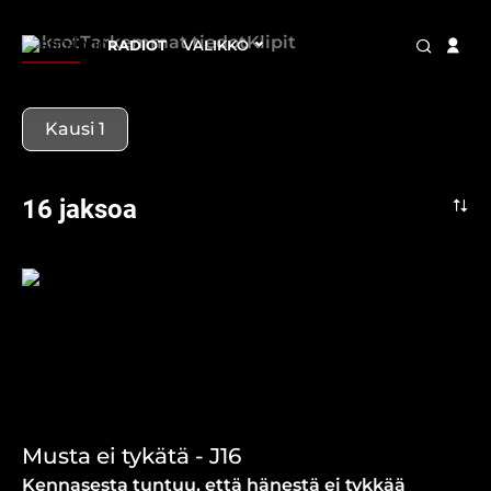
Jaksot
Tarkemmat tiedot
Klipit
RADIOT
VALIKKO
Kausi 1
16 jaksoa
Musta ei tykätä - J16
Kennasesta tuntuu, että hänestä ei tykkää