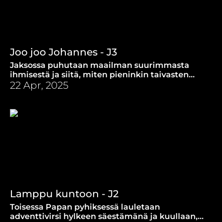
Joo joo Johannes - J3
Jaksossa puhutaan maailman suurimmasta
ihmisestä ja siitä, miten pieninkin taivasten
valtakunnassa on häntä suurempi.
22 Apr, 2025
Lamppu kuntoon - J2
Toisessa Papan pyhiksessä lauletaan
adventtivirsi hylkeen säestämänä ja kuullaan,