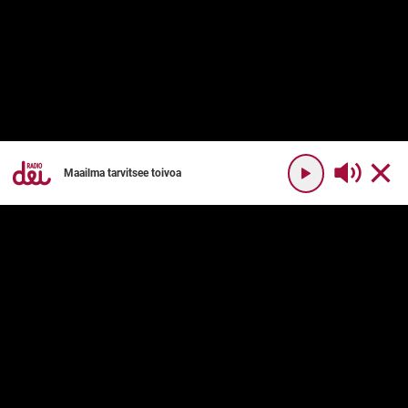
Maailma tarvitsee toivoa
YHTEYSTIEDOT
RADIO DEI
Radio Dei
Mikä on Radio Dei?
Dei Plus
Ohjelmakartta
DEI PLUS
PALVELUN KÄYTTÖ