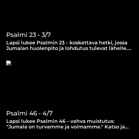
Psalmi 23 - 3/7
Lapsi lukee Psalmin 23 – koskettava hetki, jossa
Jumalan huolenpito ja lohdutus tulevat lähelle.
"Herra on minun paimeneni..."
Psalmi 46 - 4/7
Lapsi lukee Psalmin 46 – vahva muistutus:
"Jumala on turvamme ja voimamme." Katso ja
löydä rauha myrskyn keskellä.