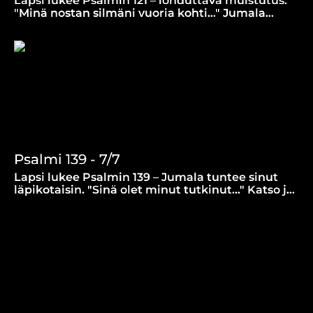
Lapsi lukee Psalmin 121 – lohduttava muistutus:
"Minä nostan silmäni vuoria kohti..." Jumala
varjelee sinut, nyt ja aina.
Psalmi 139 - 7/7
Lapsi lukee Psalmin 139 – Jumala tuntee sinut
läpikotaisin. "Sinä olet minut tutkinut..." Katso ja
koe Jumalan läheisyys.