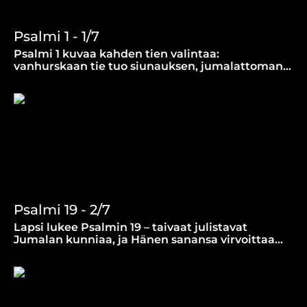
Psalmi 1 - 1/7
Psalmi 1 kuvaa kahden tien valintaa:
vanhurskaan tie tuo siunauksen, jumalattoman
tie johtaa tuhoon. Elämä Jumalan sanassa
kantaa.
Psalmi 19 - 2/7
Lapsi lukee Psalmin 19 – taivaat julistavat
Jumalan kunniaa, ja Hänen sanansa virvoittaa
sielun. Katso ja hiljenny hetkeksi.