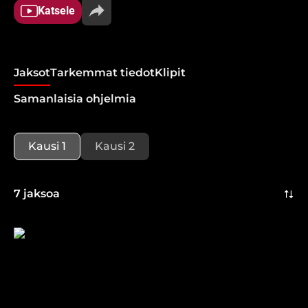
kantaa.
Katsele
Jaksot
Tarkemmat tiedot
Klipit
Samanlaisia ohjelmia
Kausi 1
Kausi 2
7 jaksoa