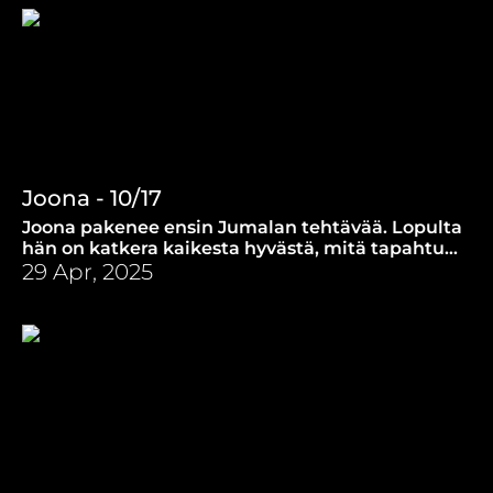
Joona - 10/17
Joona pakenee ensin Jumalan tehtävää. Lopulta
hän on katkera kaikesta hyvästä, mitä tapahtuu.
Miksi Jeesus puhui ”Joonan merkistä”?
29 Apr, 2025