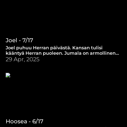
Joel - 7/17
Joel puhuu Herran päivästä. Kansan tulisi
kääntyä Herran puoleen. Jumala on armollinen.
Hän ei torju sitä, joka kääntyy Hänen puoleen.
29 Apr, 2025
Hoosea - 6/17