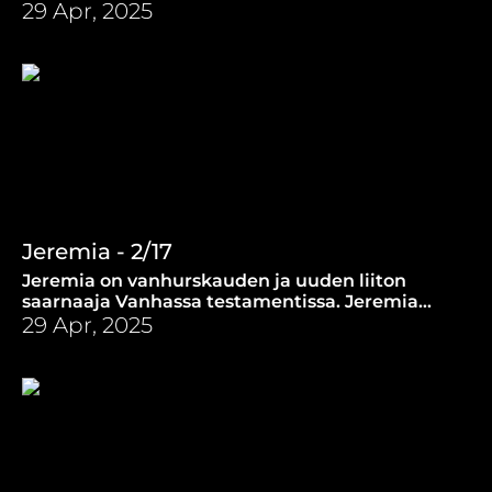
lohduton, se puhuu armosta ja laupeudesta.
29 Apr, 2025
Jeremia - 2/17
Jeremia on vanhurskauden ja uuden liiton
saarnaaja Vanhassa testamentissa. Jeremia
muistuttaa Daavidille annetuista lupauksista.
29 Apr, 2025