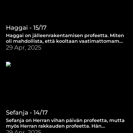
Haggai - 15/17
Haggai on jälleenrakentamisen profeetta. Miten
oli mahdollista, että kooltaan vaatimattomampi
temppeli oli suurempi?
29 Apr, 2025
Sefanja - 14/17
Sefanja on Herran vihan päivän profeetta, mutta
myös Herran rakkauden profeetta. Hän
muistuttaa, että Jumala on pyhä ja
29 Apr, 2025