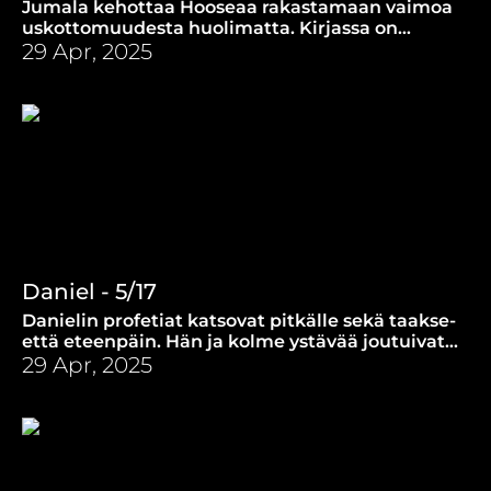
Jumala kehottaa Hooseaa rakastamaan vaimoa
uskottomuudesta huolimatta. Kirjassa on
voimakas viesti Jumalan rakkaudesta meitä
29 Apr, 2025
kohtaan!
Daniel - 5/17
Danielin profetiat katsovat pitkälle sekä taakse-
että eteenpäin. Hän ja kolme ystävää joutuivat
kuolemanvaaraan uskonsa tähden.
29 Apr, 2025