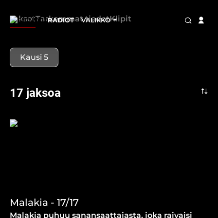
Jaksot
Tarkemmat tiedot
Klipit
RADIOT
VALIKKO
Kausi 5
17 jaksoa
Malakia - 17/17
Malakia puhuu sanansaattajasta, joka raivaisi