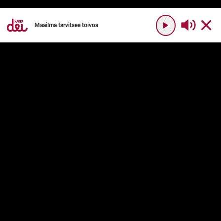
Maailma tarvitsee toivoa
YHTEYSTIEDOT
RADIO DEI
Radio Dei
Mikä on Radio Dei?
Dei Plus
Ohjelmakartta
DEI PLUS
PALVELUN KÄYTTÖ
Usein kysyttyä
Käyttöehdot
Palvelukuvaus
Tilaushinnat
TURVALLISUUS
KRISTITYT YHDESSÄ RY