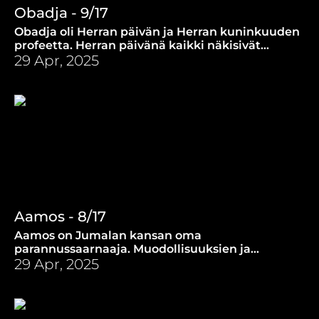
Obadja - 9/17
Obadja oli Herran päivän ja Herran kuninkuuden
profeetta. Herran päivänä kaikki näkisivät
Jeesuksen. Enää ei olisi mitään epäselvää.
29 Apr, 2025
Aamos - 8/17
Aamos on Jumalan kansan oma
parannussaarnaaja. Muodollisuuksien ja
uhrimenojen sijaan Jumala kaipasi oikeutta ja
29 Apr, 2025
totuudellisuutta.