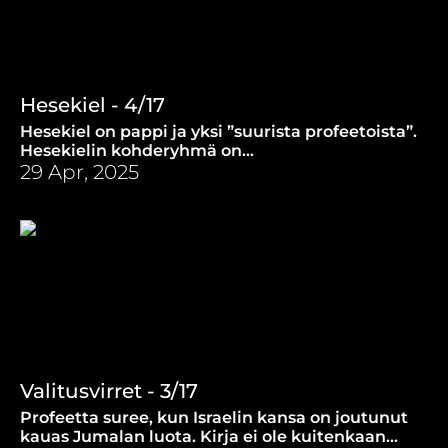
Hesekiel - 4/17
Hesekiel on pappi ja yksi ”suurista profeetoista”.
Hesekielin kohderyhmä on
pakkosiirtolaisuudessa elävät israelilaiset.
29 Apr, 2025
Valitusvirret - 3/17
Profeetta suree, kun Israelin kansa on joutunut
kauas Jumalan luota. Kirja ei ole kuitenkaan