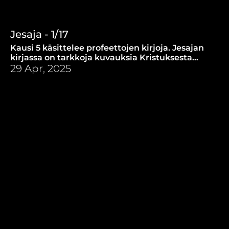
Jesaja - 1/17
Kausi 5 käsittelee profeettojen kirjoja. Jesajan
kirjassa on tarkkoja kuvauksia Kristuksesta
vuosisatoja ennen Jeesuksen syntymää.
29 Apr, 2025