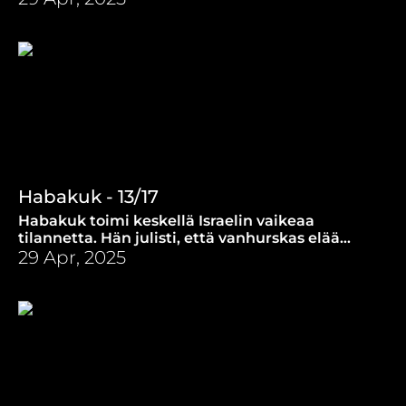
oikeudenmukainen.
Habakuk - 13/17
Habakuk toimi keskellä Israelin vaikeaa
tilannetta. Hän julisti, että vanhurskas elää
uskosta, johon myös Paavali myöhemmin
29 Apr, 2025
viittasi.