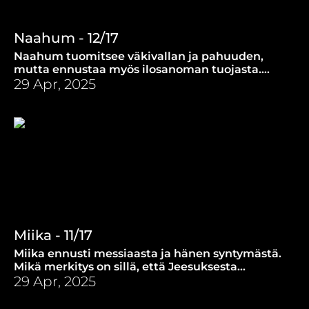
Naahum - 12/17
Naahum tuomitsee väkivallan ja pahuuden,
mutta ennustaa myös ilosanoman tuojasta.
Miksi on tärkeää, että Jumala vihaa vääryyttä?
29 Apr, 2025
Miika - 11/17
Miika ennusti messiaasta ja hänen syntymästä.
Mikä merkitys on sillä, että Jeesuksesta
ennustettiin tarkasti kauan ennen Hänen
29 Apr, 2025
syntymää?