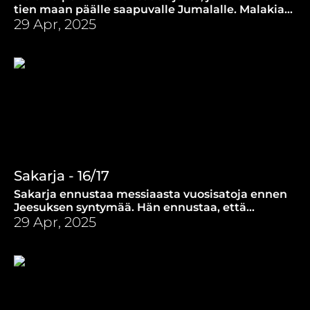
tien maan päälle saapuvalle Jumalalle. Malakian
ennustukset ovat tarkkoja.
29 Apr, 2025
Sakarja - 16/17
Sakarja ennustaa messiaasta vuosisatoja ennen
Jeesuksen syntymää. Hän ennustaa, että
yhdessä hetkessä kaikki synnit annettaisiin
29 Apr, 2025
anteeksi.