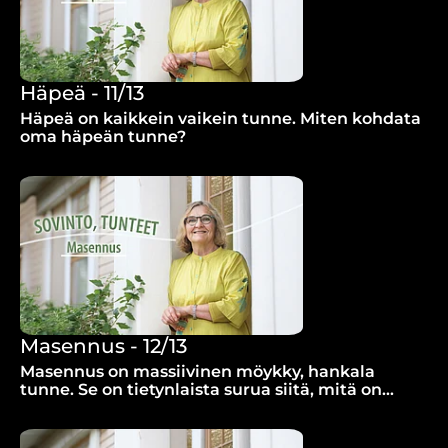
Häpeä - 11/13
Häpeä on kaikkein vaikein tunne. Miten kohdata
oma häpeän tunne?
Masennus - 12/13
Masennus on massiivinen möykky, hankala
tunne. Se on tietynlaista surua siitä, mitä on
tapahtunut. Onko sinulla surematonta surua?