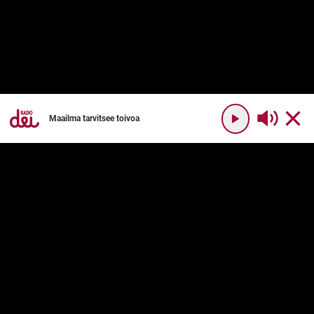
Maailma tarvitsee toivoa
YHTEYSTIEDOT
RADIO DEI
Radio Dei
Mikä on Radio Dei?
Dei Plus
Ohjelmakartta