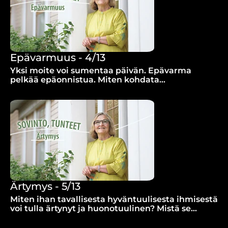
Epävarmuus - 4/13
Yksi moite voi sumentaa päivän. Epävarma
pelkää epäonnistua. Miten kohdata
epäonnistumisen pelko?
Ärtymys - 5/13
Miten ihan tavallisesta hyväntuulisesta ihmisestä
voi tulla ärtynyt ja huonotuulinen? Mistä se
johtuu?