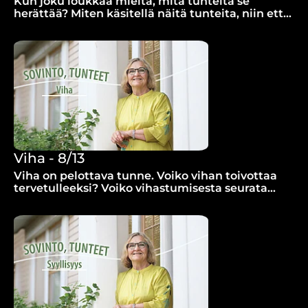
Kun joku loukkaa mieltä, mitä tunteita se
herättää? Miten käsitellä näitä tunteita, niin että
ne eivät jää kalvamaan mieltä?
Viha - 8/13
Viha on pelottava tunne. Voiko vihan toivottaa
tervetulleeksi? Voiko vihastumisesta seurata
jotain hyvää?