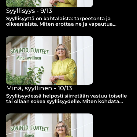
Syyllisyys - 9/13
Syyllisyyttä on kahtalaista: tarpeetonta ja
oikeanlaista. Miten erottaa ne ja vapautua
syyllisyydestä?
Minä, syyllinen - 10/13
Syyllisyydessä helposti siirretään vastuu toiselle
tai ollaan sokea syyllisyydelle. Miten kohdata
oma syyllisyys ja vapautua?