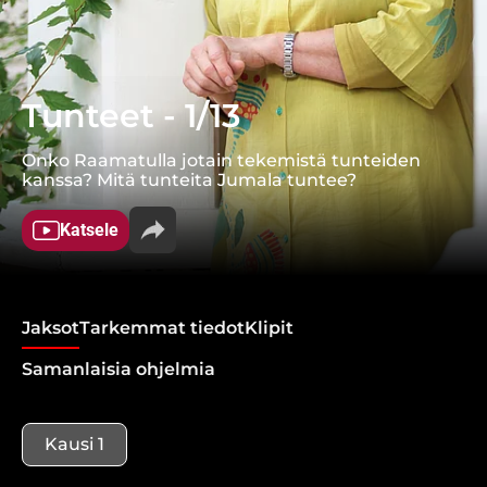
Tunteet - 1/13
Onko Raamatulla jotain tekemistä tunteiden
kanssa? Mitä tunteita Jumala tuntee?
Katsele
Jaksot
Tarkemmat tiedot
Klipit
Samanlaisia ohjelmia
Kausi 1