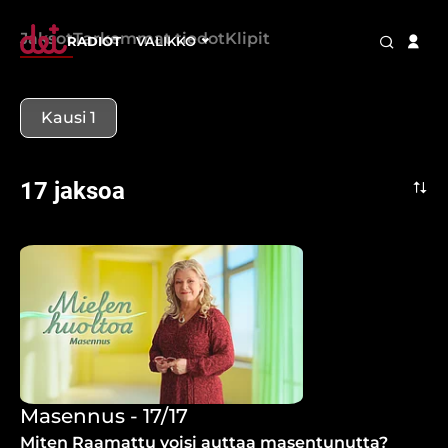
Jaksot
Tarkemmat tiedot
Klipit
RADIOT
VALIKKO
Kausi 1
17 jaksoa
Masennus - 17/17
Miten Raamattu voisi auttaa masentunutta?