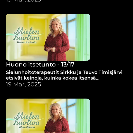
Huono itsetunto - 13/17
Sielunhoitoterapeutit Sirkku ja Teuvo Timisjärvi
etsivät keinoja, kuinka kokea itsensä
arvokkaaksi ja rakkaaksi ja miten saavuttaa
19 Mar, 2025
terve itsetunto.