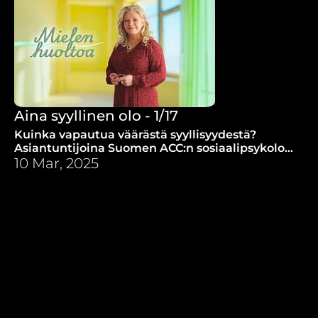
Aina syyllinen olo - 1/17
Kuinka vapautua väärästä syyllisyydestä?
Asiantuntijoina Suomen ACC:n sosiaalipsykologi
Saara Kinnunen ja kriisiterapeutti Kristiina
10 Mar, 2025
Virkkilä.