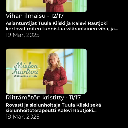
Vihan ilmaisu - 12/17
Asiantuntijat Tuula Kiiski ja Kalevi Rautjoki
kertovat miten tunnistaa vääränlainen viha, ja
kuinka toimia vaikeiden vihatunteiden kanssa.
19 Mar, 2025
Riittämätön kristitty - 11/17
Rovasti ja sielunhoitaja Tuula Kiiski sekä
sielunhoitoterapeutti Kalevi Rautjoki
rohkaisevat, kun kokee, ettei ole tarpeeksi hyvä
19 Mar, 2025
ja rakastamisen arvoinen.