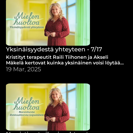
Yksinäisyydestä yhteyteen - 7/17
Kristityt terapeutit Raili Tiihonen ja Akseli
Mäkelä kertovat kuinka yksinäinen voisi löytää
turvallisen yhteyden toisiin ihmisiin ja
19 Mar, 2025
Jumalaan.