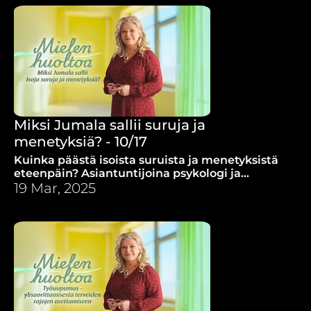
Miksi Jumala sallii suruja ja
menetyksiä? - 10/17
Kuinka päästä isoista suruista ja menetyksistä
eteenpäin? Asiantuntijoina psykologi ja
psykoterapeutti Marita Hietala ja
19 Mar, 2025
traumaterapeutti ja työnohjaaja Elina Pajunen.