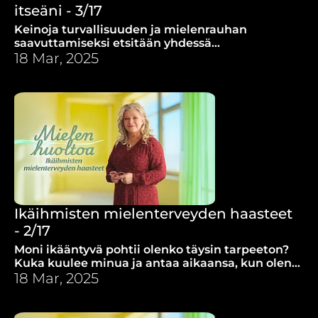
itseäni - 3/17
Keinoja turvallisuuden ja mielenrauhan
saavuttamiseksi etsitään yhdessä
sielunhoitoterapeutti Teuvo Timisjärven
18 Mar, 2025
opastuksella.
Ikäihmisten mielenterveyden haasteet
- 2/17
Moni ikääntyvä pohtii olenko täysin tarpeeton?
Kuka kuulee minua ja antaa aikaansa, kun olen
jäänyt yksin? Ja miten selviän, jos mieleni
18 Mar, 2025
sairastuu?