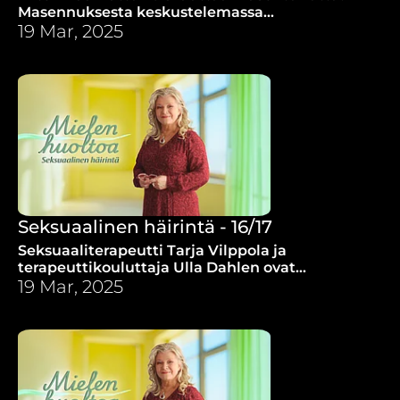
Masennuksesta keskustelemassa
psykoterapeutti Kaisa Koivula ja terapeuttisen
19 Mar, 2025
sielunhoidon kouluttaja Leena Junnila.
Seksuaalinen häirintä - 16/17
Seksuaaliterapeutti Tarja Vilppola ja
terapeuttikouluttaja Ulla Dahlen ovat
erikoistuneet auttamaan seksuaalisuuteen
19 Mar, 2025
liittyvistä traumoista kärsiviä ihmisiä.