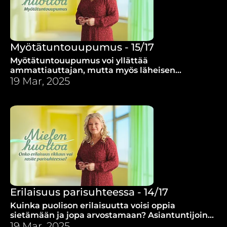
Myötätuntouupumus - 15/17
Myötätuntouupumus voi yllättää
ammattiauttajan, mutta myös läheisen
kärsimystä lievittävän ystävän. Ulla Dahlen
19 Mar, 2025
jaTarja Vilppola antavat vinkkejä jaksamiseen.
Erilaisuus parisuhteessa - 14/17
Kuinka puolison erilaisuutta voisi oppia
sietämään ja jopa arvostamaan? Asiantuntijoina
sielunhoitoterapeutit Sirkku ja Teuvo Timisjärvi.
19 Mar, 2025