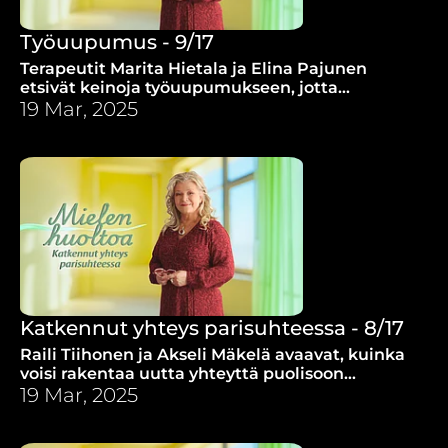
Työuupumus - 9/17
Terapeutit Marita Hietala ja Elina Pajunen
etsivät keinoja työuupumukseen, jotta
ylisuorittamisesta pääsisi terveiden rajojen
19 Mar, 2025
asettamiseen.
Katkennut yhteys parisuhteessa - 8/17
Raili Tiihonen ja Akseli Mäkelä avaavat, kuinka
voisi rakentaa uutta yhteyttä puolisoon
koetuista pettymyksistä ja loukkaantumisista
19 Mar, 2025
huolimatta.