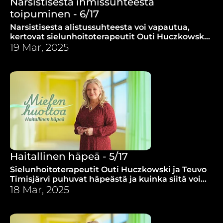
Narsistisesta ihmissuhteesta
toipuminen - 6/17
Narsistisesta alistussuhteesta voi vapautua,
kertovat sielunhoitoterapeutit Outi Huczkowski
ja Outi Peltoniemi.
19 Mar, 2025
Haitallinen häpeä - 5/17
Sielunhoitoterapeutit Outi Huczkowski ja Teuvo
Timisjärvi puhuvat häpeästä ja kuinka siitä voi
kasvaa kohti tervettä minäkuvaa ja yhteyttä
18 Mar, 2025
muihin.