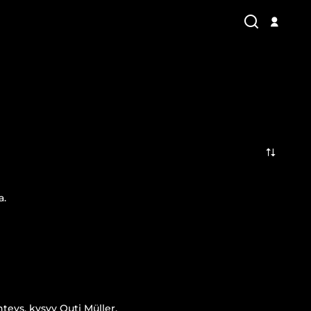
a.
eys, kysyy Outi Müller.