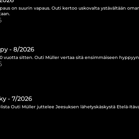
paus on suurin vapaus. Outi kertoo uskovalta ystävältään oman
taan.
6
py - 8/2026
0 vuotta sitten. Outi Müller vertaa sitä ensimmäiseen hyppyyn
6
y - 7/2026
lista Outi Müller juttelee Jeesuksen lähetyskäskystä Etelä-Itä