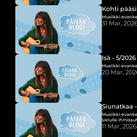
Kohti pääsi
Musiikki-evankel
31 Mar, 202
Isä - 5/2026
Musiikki-evanke
20 Mar, 202
Siunatkaa -
Musiikki-evanke
sielulle ihmiss
11 Mar, 2026