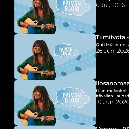
6 Jul, 2026
Tiimityötä -
Outi Müller on s
26 Jun, 202
Ilosanomaa
Liian melankoli
Itävallan Launsd
10 Jun, 202
Vapaus - 9