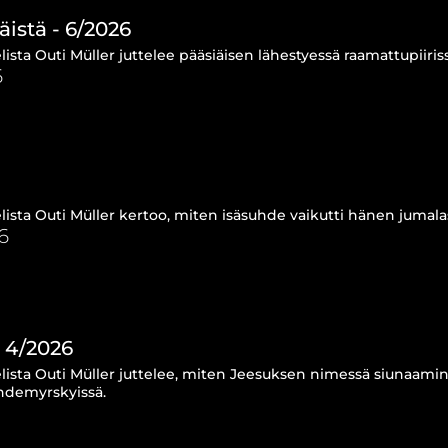
äistä - 6/2026
ista Outi Müller juttelee pääsiäisen lähestyessä raamattupiiriss
6
lista Outi Müller kertoo, miten isäsuhde vaikutti hänen jumal
6
 4/2026
lista Outi Müller juttelee, miten Jeesuksen nimessä siunaamin
uhdemyrskyissä.