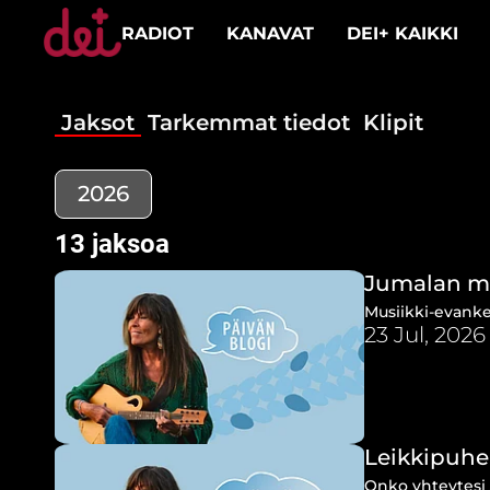
RADIOT
KANAVAT
DEI+ KAIKKI
Jaksot
Tarkemmat tiedot
Klipit
2026
13 jaksoa
Jumalan mi
Musiikki-evanke
23 Jul, 2026
Leikkipuhel
Onko yhteytesi 