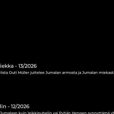
ekka - 13/2026
lista Outi Müller juttelee Jumalan armosta ja Jumalan miekast
in - 12/2026
Jumalaan kuin leikkipuhelin vai Pyhän Hengen synnyttämä yht