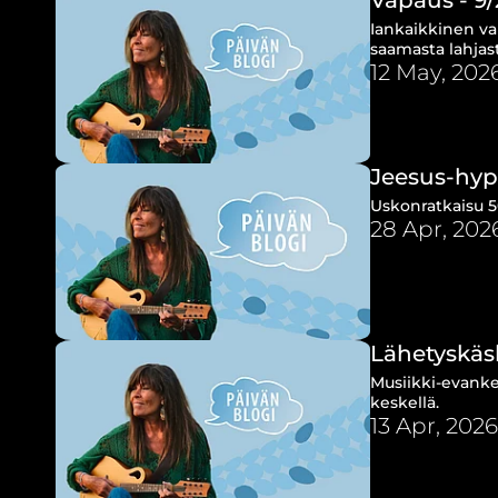
Iankaikkinen va
saamasta lahjas
12 May, 202
Jeesus-hyp
Uskonratkaisu 5
28 Apr, 202
Lähetyskäsk
Musiikki-evanke
keskellä.
13 Apr, 2026