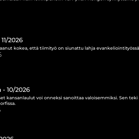
 11/2026
aanut kokea, että tiimityö on siunattu lahja evankeliointityössä
6
 - 10/2026
set kansanlaulut voi onneksi sanoittaa valoisemmiksi. Sen te
orfissa.
6
/2026