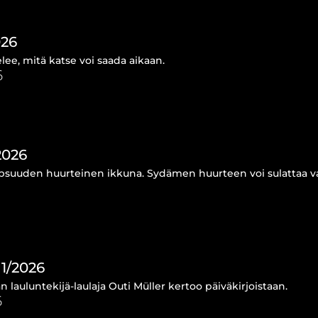
026
elee, mitä katse voi saada aikaan.
6
2026
lapsuuden huurteinen ikkuna. Sydämen huurteen voi sulattaa v
 1/2026
n lauluntekijä-laulaja Outi Müller kertoo päiväkirjoistaan.
6