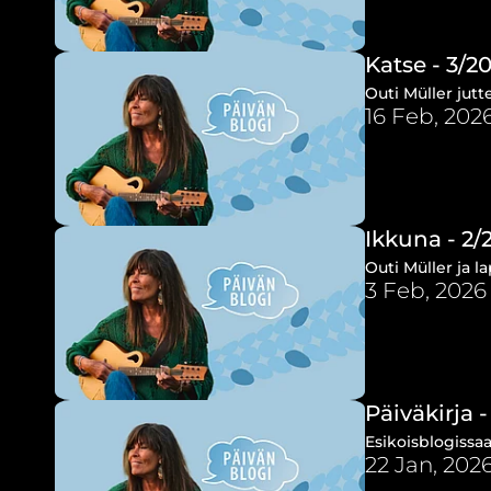
Katse - 3/2
Outi Müller jutt
16 Feb, 202
Ikkuna - 2/
Outi Müller ja 
3 Feb, 2026
Päiväkirja -
Esikoisblogissaa
22 Jan, 202