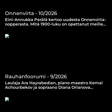
Onnenvirta - 10/2026
Eini-Annukka Perälä kertoo uudesta Onnenvirta-
oopperasta. Mitä 1900-luku on opettanut meille
ihmisenä elämisestä itsenäisessä Suomessa?
(7.8.2026)
Rauhanfoorumi - 9/2026
Laulaja Ara Hayrabedian, piano-maestro Kemal
Achourbekov ja sopraano Diana Orlanova
kertovat näkemyksiään rauhasta ja elämästä
Suomessa. (30.7.2026)