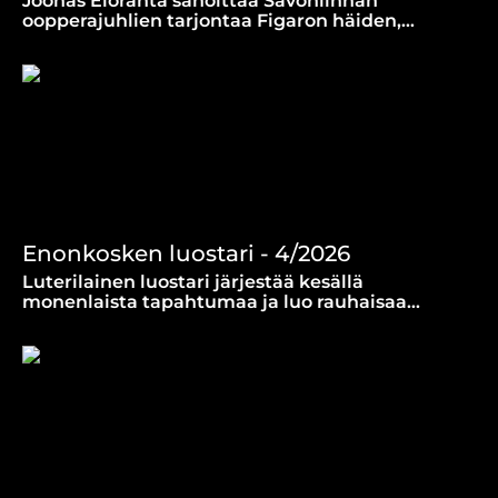
Joonas Eloranta sanoittaa Savonlinnan
oopperajuhlien tarjontaa Figaron häiden,
Nabuccon ja Madame Butterflyn maailmoissa.
(2.7.2026)
Enonkosken luostari - 4/2026
Luterilainen luostari järjestää kesällä
monenlaista tapahtumaa ja luo rauhaisaa
tunnelmaa hiljaisuuden retriitteineen. Näistä
kertomassa Aila Auvinen. (25.6.2026)