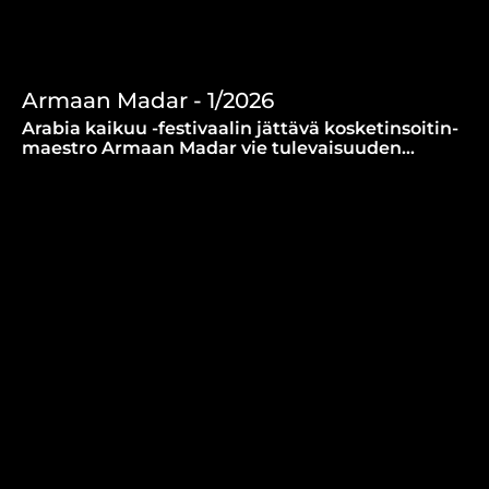
Armaan Madar - 1/2026
Arabia kaikuu -festivaalin jättävä kosketinsoitin-
maestro Armaan Madar vie tulevaisuuden
musiikista menneisyyteen. (5.6.2026)