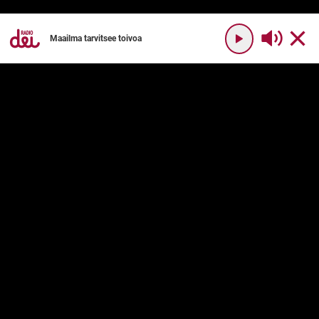
Maailma tarvitsee toivoa
YHTEYSTIEDOT
RADIO DEI
Radio Dei
Mikä on Radio Dei?
Dei Plus
Ohjelmakartta
DEI PLUS
PALVELUN KÄYTTÖ
Usein kysyttyä
Käyttöehdot
Palvelukuvaus
Tilaushinnat
TURVALLISUUS
KRISTITYT YHDESSÄ RY