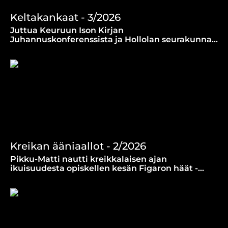
Keltakankaat - 3/2026
Juttua Keuruun Ison Kirjan
Juhannuskonferenssista ja Hollolan seurakunnan
musiikkielämästä kertomassa Jussi ja Jane
Keltakangas. (18.6.2026)
Kreikan ääniaallot - 2/2026
Pikku-Matti nautti kreikkalaisen ajan
ikuisuudesta opiskellen kesän Figaron häät -
oopperaa Bel Canto Akatemian Francesca
Micarellin johdolla. (12.6.2026)