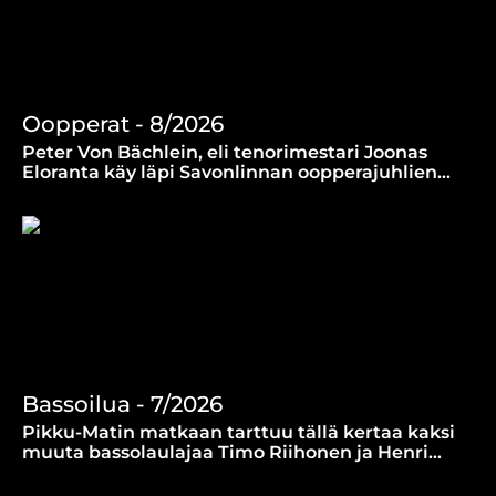
Oopperat - 8/2026
Peter Von Bächlein, eli tenorimestari Joonas
Eloranta käy läpi Savonlinnan oopperajuhlien
näytökset La Traviata, Norma ja Nabucco.
(23.7.2026)
Bassoilua - 7/2026
Pikku-Matin matkaan tarttuu tällä kertaa kaksi
muuta bassolaulajaa Timo Riihonen ja Henri
Uusitalo: Nabucco-oopperan pyhä ja paha pappi.
(16.7.2026)