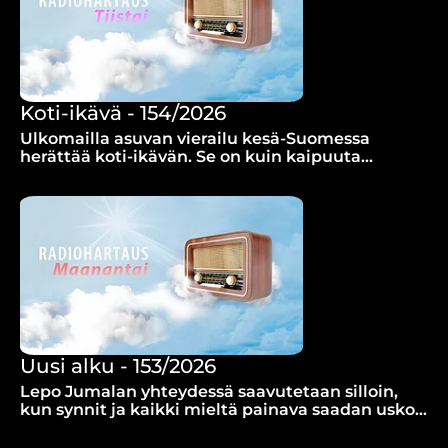
Koti-ikävä - 154/2026
Ulkomailla asuvan vierailu kesä-Suomessa
herättää koti-ikävän. Se on kuin kaipuuta
paratiisiin ja Jumalan valmistamaan
taivaalliseen kotiin, pohtii Jarmo Karjalainen.
Uusi alku - 153/2026
Lepo Jumalan yhteydessä saavutetaan silloin,
kun synnit ja kaikki mieltä painava saadan uskoa
anteeksi.