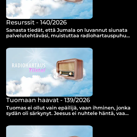
Resurssit - 140/2026
Sanasta tiedät, että Jumala on luvannut siunata
palvelutehtäväsi, muistuttaa radiohartauspuhuja
Kari Kuusisto.
Tuomaan haavat - 139/2026
Tuomas ei ollut vain epäilijä, vaan ihminen, jonka
sydän oli särkynyt. Jeesus ei nuhtele häntä, vaan
näyttää omat haavansa ja pitää hänestä kiinni.