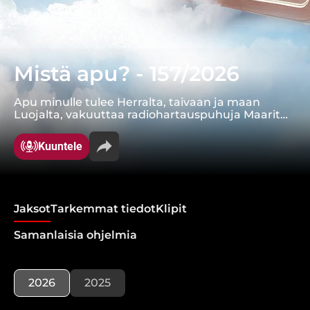
Mistä apu? - 157/2026
Apu minulle tulee Herralta, taivaan ja maan
Luojalta, vakuuttaa radiohartauspuhuja Maarit
Koivisto.
Kuuntele
Jaksot
Tarkemmat tiedot
Klipit
Samanlaisia ohjelmia
2026
2025