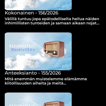
Kokonainen - 156/2026
Välillä tuntuu jopa epätodelliselta heilua näiden
inhimillisten tunteiden ja samaan aikaan nojata
Raamatun lupauksiin.
Anteeksianto - 155/2026
Mitä enemmän muistelemme elämämme
kiitollisuuden aiheita ja meitä
vastaanrikkoneiden hyviä puolia, sitä
varmemmin pääsemme katkeruudestamme
eroon, sanoo Anja Laurila.