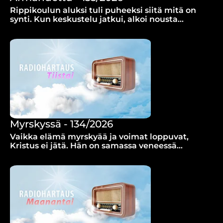
Rippikoulun aluksi tuli puheeksi siitä mitä on
synti. Kun keskustelu jatkui, alkoi nousta
mielekkäämmäksi puhua armosta, muistelee
Kalervo Salo.
Myrskyssä - 134/2026
Vaikka elämä myrskyää ja voimat loppuvat,
Kristus ei jätä. Hän on samassa veneessä
kanssasi ja pitää sinusta kiinni myös
pimeimmässä yössä, Jarmo Karjalainen
rohkaisee.