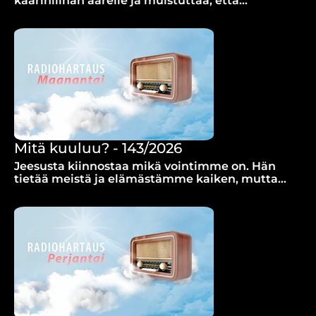
käärinliinan äärelle ja muistuttaa, että
Jeesuksen haavat kertovat rakkaudesta, joka
parantaa.
Mitä kuuluu? - 143/2026
Jeesusta kiinnostaa mikä vointimme on. Hän
tietää meistä ja elämästämme kaiken, mutta
Hän haluaa silti, että kerromme
tuntemuksiamme Hänelle, vakuuttaa Mia
Johansson.