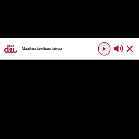
Maailma tarvitsee toivoa
YHTEYSTIEDOT
RADIO DEI
Radio Dei
Mikä on Radio Dei?
Dei Plus
Ohjelmakartta