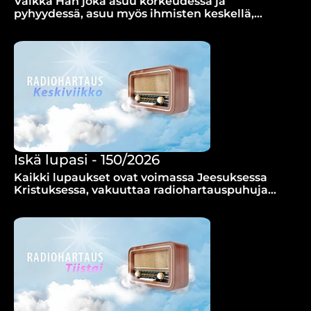
Vaikka Hän joka asuu korkeudessa ja
pyhyydessä, asuu myös ihmisten keskellä,
muistuttaa radiohartaudessa Jukka Kakriainen.
Iskä lupasi - 150/2026
Kaikki lupaukset ovat voimassa Jeesuksessa
Kristuksessa, vakuuttaa radiohartauspuhuja
Tiina Hartikainen.