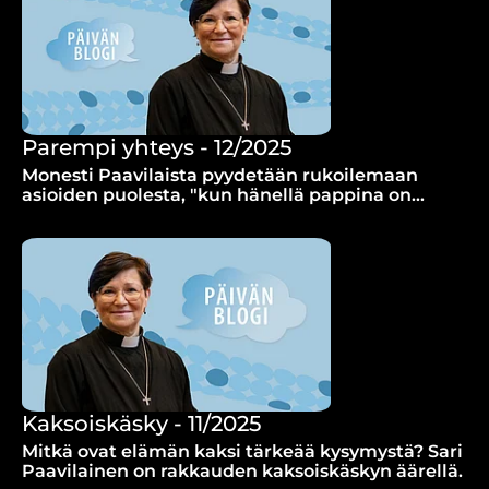
Parempi yhteys - 12/2025
Monesti Paavilaista pyydetään rukoilemaan
asioiden puolesta, "kun hänellä pappina on
parempi yhteys yläkertaan". Yhteys on kuitenkin
auki kenelle tahansa.
Kaksoiskäsky - 11/2025
Mitkä ovat elämän kaksi tärkeää kysymystä? Sari
Paavilainen on rakkauden kaksoiskäskyn äärellä.