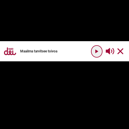
Maailma tarvitsee toivoa
YHTEYSTIEDOT
RADIO DEI
Radio Dei
Mikä on Radio Dei?
Dei Plus
Ohjelmakartta