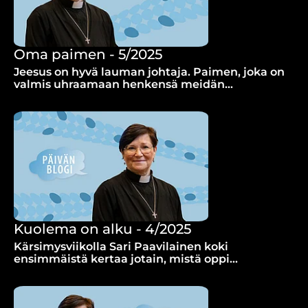
Oma paimen - 5/2025
Jeesus on hyvä lauman johtaja. Paimen, joka on
valmis uhraamaan henkensä meidän
puolestamme.
Kuolema on alku - 4/2025
Kärsimysviikolla Sari Paavilainen koki
ensimmäistä kertaa jotain, mistä oppi
kärsimyksestä. Jeesuksen ylösnousemus toi
toivoa – kuolema on alku.