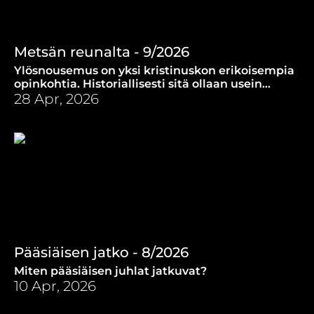
Metsän reunalta - 9/2026
Ylösnousemus on yksi kristinuskon erikoisempia
opinkohtia. Historiallisesti sitä ollaan usein
verrattu kevääseen ja luonnon heräämiseen.
28 Apr, 2026
Pääsiäisen jatko - 8/2026
Miten pääsiäisen juhlat jatkuvat?
10 Apr, 2026