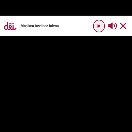
Maailma tarvitsee toivoa
YHTEYSTIEDOT
RADIO DEI
Radio Dei
Mikä on Radio Dei?
Dei Plus
Ohjelmakartta
DEI PLUS
PALVELUN KÄYTTÖ
Usein kysyttyä
Käyttöehdot
Palvelukuvaus
Tilaushinnat