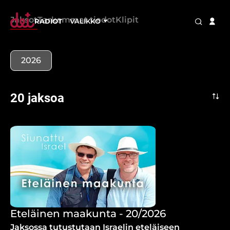
Jaksot
Tarkemmat tiedot
Klipit
RADIOT
VALIKKO
2026
20 jaksoa
Eteläinen maakunta - 20/2026
Jaksossa tutustutaan Israelin eteläiseen