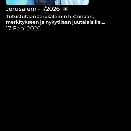
Jerusalem - 1/2026
Tutustutaan Jerusalemin historiaan,
merkitykseen ja nykytilaan juutalaisille,
kristityille ja muslimeille, ja rukoillaan
17 Feb, 2026
kaupungin puolesta.