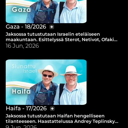
Gaza - 18/2026
Jaksossa tutustutaan Israelin eteläiseen
maakuntaan. Esittelyssä Sterot, Netivot, Ofakim
ja Gaza.
16 Jun, 2026
Haifa - 17/2026
Jaksossa tutustutaan Haifan hengelliseen
tilanteeseen. Haastattelussa Andrey Teplinsky
Kehilat HaCarmel seurakunnasta.
9 Jun, 2026