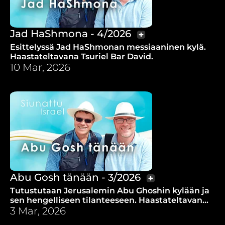
Jad HaShmona - 4/2026
Esittelyssä Jad HaShmonan messiaaninen kylä.
Haastateltavana Tsuriel Bar David.
10 Mar, 2026
Abu Gosh tänään - 3/2026
Tutustutaan Jerusalemin Abu Ghoshin kylään ja
sen hengelliseen tilanteeseen. Haastateltavana
Aaron Ibrahim.
3 Mar, 2026