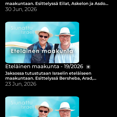
maakuntaan. Esittelyssä Eilat, Askelon ja Asdod.
Haastattelussa pastori Israel Pochar Asdodista.
30 Jun, 2026
Eteläinen maakunta - 19/2026
Jaksossa tutustutaan Israelin eteläiseen
maakuntaan. Esittelyssä Bersheba, Arad,
Dimona ja Mizpe Ramon.
23 Jun, 2026