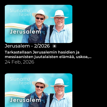
Jerusalem - 2/2026
Tarkastellaan Jerusalemin hasidien ja
messiaanisten juutalaisten elämää, uskoa,
yhteiskunnallista asemaa ja rukousaiheita.
24 Feb, 2026