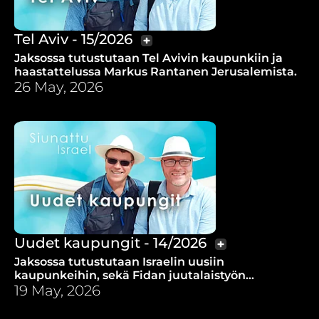
Tel Aviv - 15/2026
Jaksossa tutustutaan Tel Avivin kaupunkiin ja
haastattelussa Markus Rantanen Jerusalemista.
26 May, 2026
Uudet kaupungit - 14/2026
Jaksossa tutustutaan Israelin uusiin
kaupunkeihin, sekä Fidan juutalaistyön
lähettien Ulla ja Veikko Nuorahon työhön
19 May, 2026
Jerusalemissa.