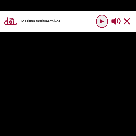
Maailma tarvitsee toivoa
YHTEYSTIEDOT
RADIO DEI
Radio Dei
Mikä on Radio Dei?
Dei Plus
Ohjelmakartta
DEI PLUS
PALVELUN KÄYTTÖ
Usein kysyttyä
Käyttöehdot
Palvelukuvaus
Tilaushinnat