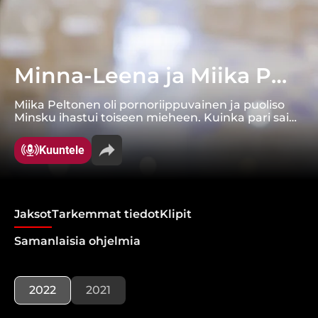
Minna-Leena ja Miika Peltonen 15/2022
Miika Peltonen oli pornoriippuvainen ja puoliso
Minsku ihastui toiseen mieheen. Kuinka pari sai
apua eikä liitto päättynyt eroon?
Kuuntele
Jaksot
Tarkemmat tiedot
Klipit
Samanlaisia ohjelmia
2022
2021