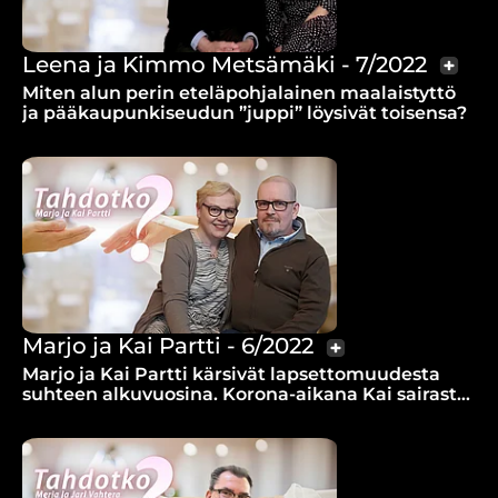
Leena ja Kimmo Metsämäki - 7/2022
Miten alun perin eteläpohjalainen maalaistyttö
ja pääkaupunkiseudun ”juppi” löysivät toisensa?
Marjo ja Kai Partti - 6/2022
Marjo ja Kai Partti kärsivät lapsettomuudesta
suhteen alkuvuosina. Korona-aikana Kai sairastui
syöpään. Miten vakava uutinen vaikutti Marjoon?