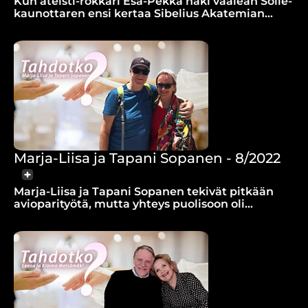
Kun ateisti-rokkari Esa-Pekka näki vaalean Soile-
kaunottaren ensi kertaa Sibelius Akatemian
fuksibileissä, se oli menoa saman tien.
Marja-Liisa ja Tapani Sopanen - 8/2022
Marja-Liisa ja Tapani Sopanen tekivät pitkään
avioparityötä, mutta yhteys puolisoon oli
kadonnut. Kuinka yhteys löytyi?