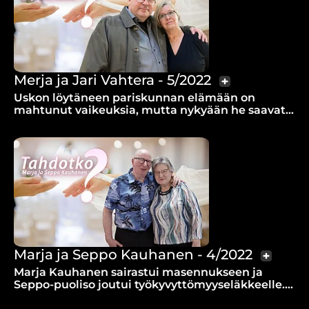
Merja ja Jari Vahtera - 5/2022
Uskon löytäneen pariskunnan elämään on
mahtunut vaikeuksia, mutta nykyään he saavat
olla rohkaisemassa monia.
Marja ja Seppo Kauhanen - 4/2022
Marja Kauhanen sairastui masennukseen ja
Seppo-puoliso joutui työkyvyttömyyseläkkeelle.
Miksi niin paljon sairautta ja kärsimystä?