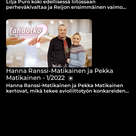
Lilja Puro koki edellisessä liitossaan
perheväkivaltaa ja Reijon ensimmäinen vaimo
kuoli onnettomuudessa. Miten Jumala yhdisti
heidät?
Hanna Ranssi-Matikainen ja Pekka
Matikainen - 1/2022
Hanna Ranssi-Matikainen ja Pekka Matikainen
kertovat, mikä tekee avioliittotyön konkareiden
omasta elämästä onnellista.