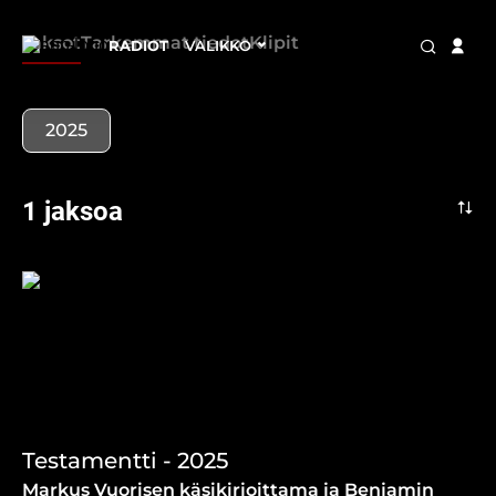
Jaksot
Tarkemmat tiedot
Klipit
RADIOT
VALIKKO
2025
1 jaksoa
Testamentti - 2025
Markus Vuorisen käsikirjoittama ja Benjamin