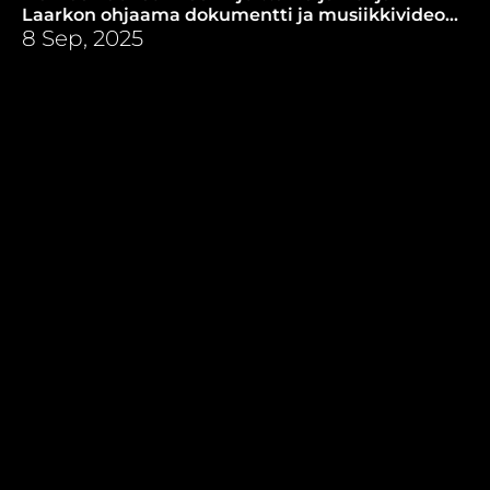
Laarkon ohjaama dokumentti ja musiikkivideo
on kunnianosoitus Tarvo Laakson elämäntyölle.
8 Sep, 2025