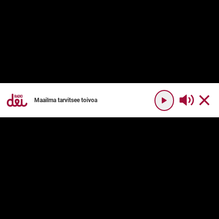
Maailma tarvitsee toivoa
YHTEYSTIEDOT
RADIO DEI
Radio Dei
Mikä on Radio Dei?
Dei Plus
Ohjelmakartta
DEI PLUS
PALVELUN KÄYTTÖ