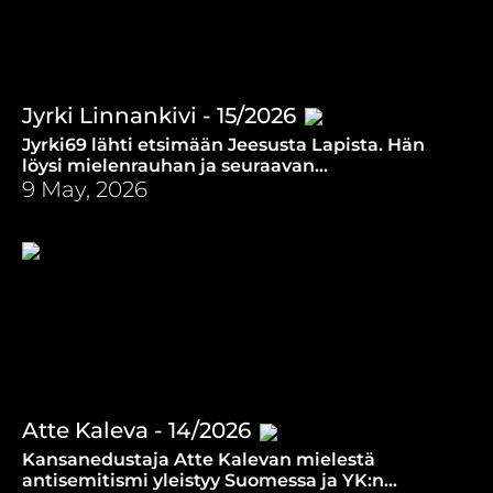
Jyrki Linnankivi - 15/2026
Jyrki69 lähti etsimään Jeesusta Lapista. Hän
löysi mielenrauhan ja seuraavan
elämäntehtävänsä, joka on nostaa ihmiset pois
9 May, 2026
kotisohvilta.
Atte Kaleva - 14/2026
Kansanedustaja Atte Kalevan mielestä
antisemitismi yleistyy Suomessa ja YK:n