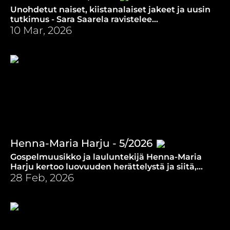
Unohdetut naiset, kiistanalaiset jakeet ja uusin
tutkimus - Sara Saarela ravistelee
uutuuskirjassaan käsityksiä Raamatusta ja sen
10 Mar, 2026
naisista.
Henna-Maria Harju - 5/2026
Gospelmuusikko ja lauluntekijä Henna-Maria
Harju kertoo luovuuden herättelystä ja siitä,
mikä on muusikon ultimate lifehack.
28 Feb, 2026