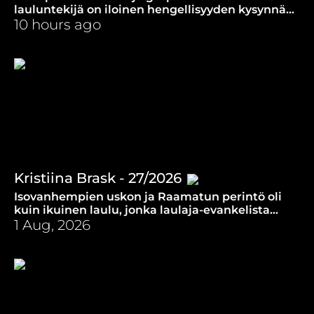
lauluntekijä on iloinen hengellisyyden kysynnän
noususta. Glow-festival on hänelle kunnia-asia.
10 hours ago
Kristiina Brask - 27/2026
Isovanhempien uskon ja Raamatun perintö oli
kuin ikuinen laulu, jonka laulaja-evankelista
Kristiina Brask kuuli uudestaan vuosien jälkeen.
1 Aug, 2026