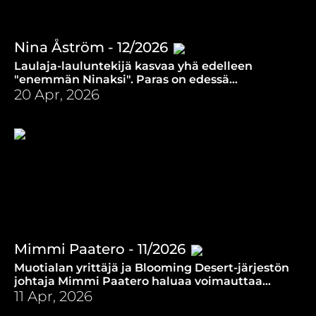
Nina Åström - 12/2026
Laulaja-lauluntekijä kasvaa yhä edelleen
"enemmän Ninaksi". Paras on edessä
musiikillisesti ja hengellisesti, Jumalallisen
20 Apr, 2026
inspiraation avulla.
Mimmi Paatero - 11/2026
Muotialan yrittäjä ja Blooming Desert-järjestön
johtaja Mimmi Paatero haluaa voimauttaa
naisia Jumalan, värien ja suurien unelmien
11 Apr, 2026
kanssa.