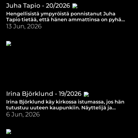
Juha Tapio - 20/2026
Hengellisistä ympyröistä ponnistanut Juha
Tapio tietää, että hänen ammattinsa on pyhä
kutsumus. Miten hän kokee yhteyttä Jumalaan?
13 Jun, 2026
Irina Björklund - 19/2026
Irina Björklund käy kirkossa istumassa, jos hän
tutustuu uuteen kaupunkiin. Näyttelijä ja
muusikko seuraa uutisia ainoastaan radiosta.
6 Jun, 2026