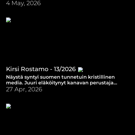
uskottavuus on vitsi.
4 May, 2026
Kirsi Rostamo - 13/2026
Näystä syntyi suomen tunnetuin kristillinen
media. Juuri eläköitynyt kanavan perustaja
kertoo Radio Dein tarinan ja katsoo myös
27 Apr, 2026
tulevaan.