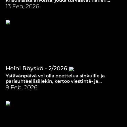
kristillisistä arvoista, jotka turvaavat hänen
arkeansa, kun politiikan mannerlaatat jyrisevät.
13 Feb, 2026
Heini Röyskö - 2/2026
Ystävänpäivä voi olla opettelua sinkuille ja
parisuhteellisillekin, kertoo viestintä- ja
markkinointipäällikkö Heini Röyskö.
9 Feb, 2026