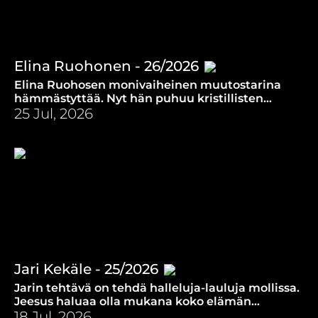
Elina Ruohonen - 26/2026
Elina Ruohosen monivaiheinen muutostarina
hämmästyttää. Nyt hän puhuu kristillisten
arvojen puolesta somessa ja saleissa.
25 Jul, 2026
Jari Kekäle - 25/2026
Jarin tehtävä on tehdä halleluja-lauluja mollissa.
Jeesus haluaa olla mukana koko elämän
kirjossa. Myös siinä, mikä on särkynyt.
18 Jul, 2026