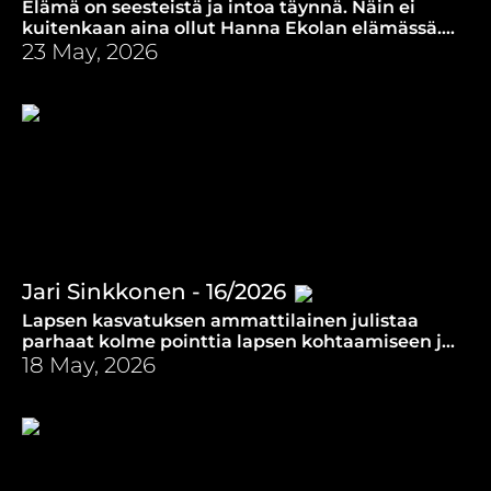
Elämä on seesteistä ja intoa täynnä. Näin ei
kuitenkaan aina ollut Hanna Ekolan elämässä.
Surun ja menetyksen kautta toivon merkitys
23 May, 2026
korostuu.
Jari Sinkkonen - 16/2026
Lapsen kasvatuksen ammattilainen julistaa
parhaat kolme pointtia lapsen kohtaamiseen ja
kertoo mitä usko ja johdatus ovat hänelle
18 May, 2026
itselleen.