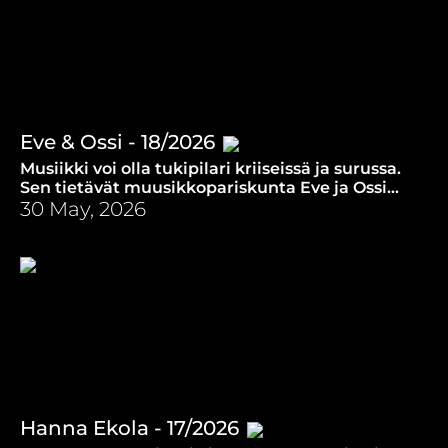
Eve & Ossi - 18/2026
Musiikki voi olla tukipilari kriiseissä ja surussa.
Sen tietävät muusikkopariskunta Eve ja Ossi
Mäki-Reini. He kertovat tarinoita laulujensa
30 May, 2026
takaa.
Hanna Ekola - 17/2026