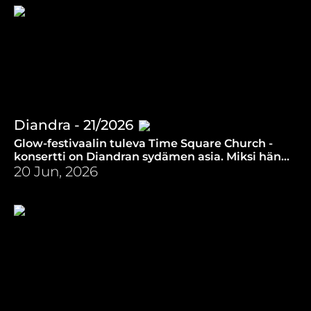
Diandra - 21/2026
Glow-festivaalin tuleva Time Square Church -
konsertti on Diandran sydämen asia. Miksi hän
on käynyt tuossa seurakunnassa lähes sata
20 Jun, 2026
kertaa?