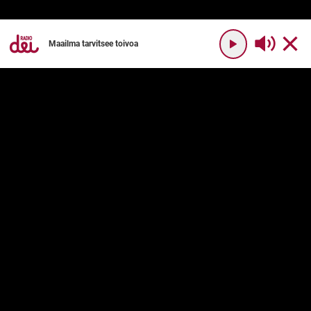
Maailma tarvitsee toivoa
YHTEYSTIEDOT
RADIO DEI
Radio Dei
Mikä on Radio Dei?
Dei Plus
Ohjelmakartta
DEI PLUS
PALVELUN KÄYTTÖ
Usein kysyttyä
Käyttöehdot
Palvelukuvaus
Tilaushinnat
TURVALLISUUS
KRISTITYT YHDESSÄ RY