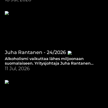
Juha Rantanen - 24/2026
Alkoholismi vaikuttaa lähes miljoonaan
suomalaiseen. Yritysjohtaja Juha Rantanen
kertoo oman tarinansa kautta, miten
11 Jul, 2026
lähimmäisenrakkaus on osa ratkaisua.