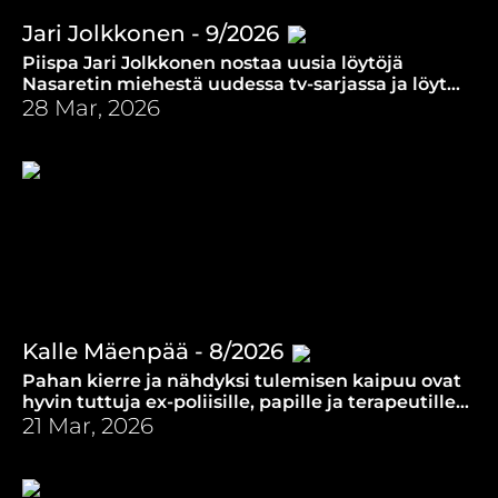
Jari Jolkkonen - 9/2026
Piispa Jari Jolkkonen nostaa uusia löytöjä
Nasaretin miehestä uudessa tv-sarjassa ja löytää
samalla jotain uutta itsestään.
28 Mar, 2026
Kalle Mäenpää - 8/2026
Pahan kierre ja nähdyksi tulemisen kaipuu ovat
hyvin tuttuja ex-poliisille, papille ja terapeutille
Kalle Mäenpäälle.
21 Mar, 2026