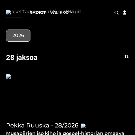
Jaksot
Tarkemmat tiedot
Klipit
RADIOT
VALIKKO
2026
28 jaksoa
Pekka Ruuska - 28/2026
Musapiirien iso kiho ja gospel-historian omaava