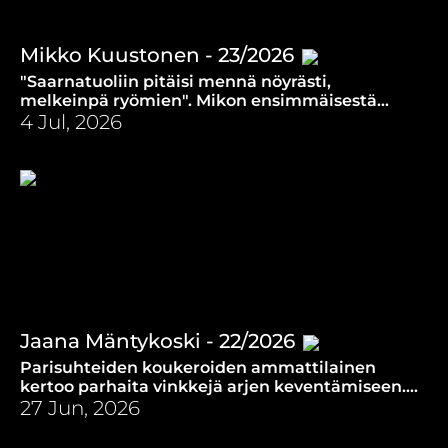
Mikko Kuustonen - 23/2026
"Saarnatuoliin pitäisi mennä nöyrästi,
melkeinpä ryömien". Mikon ensimmäisestä
kappaleesta tulee täyteen 50 vuotta.
4 Jul, 2026
Jaana Mäntykoski - 22/2026
Parisuhteiden koukeroiden ammattilainen
kertoo parhaita vinkkejä arjen keventämiseen.
Toivo ja anteeksianto ovat vahvoja voimia.
27 Jun, 2026