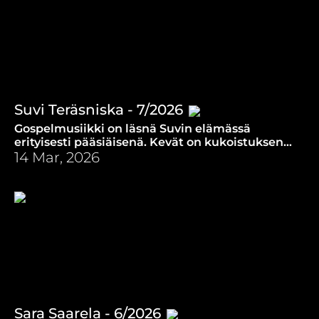
Suvi Teräsniska - 7/2026
Gospelmusiikki on läsnä Suvin elämässä
erityisesti pääsiäisenä. Kevät on kukoistuksen
aikaa, jossa on ripaus suomalaista melankoliaa.
14 Mar, 2026
Sara Saarela - 6/2026