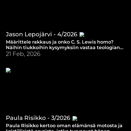
Jason Lepojärvi - 4/2026
Määrittele rakkaus ja onko C. S. Lewis homo?
Näihin tiukkoihin kysymyksiin vastaa teologian
ja kirjallisuuden professori Jason Lepojärvi.
21 Feb, 2026
Paula Risikko - 3/2026
Paula Risikko kertoo oman elämänsä motosta ja