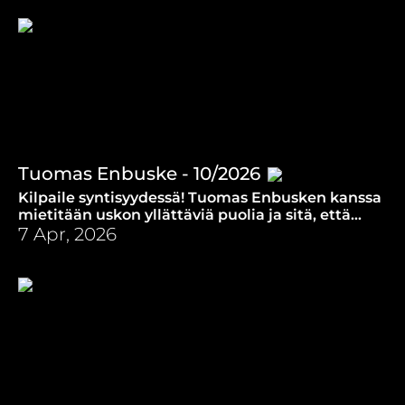
Tuomas Enbuske - 10/2026
Kilpaile syntisyydessä! Tuomas Enbusken kanssa
mietitään uskon yllättäviä puolia ja sitä, että
onko häpeä tarpeellista?
7 Apr, 2026