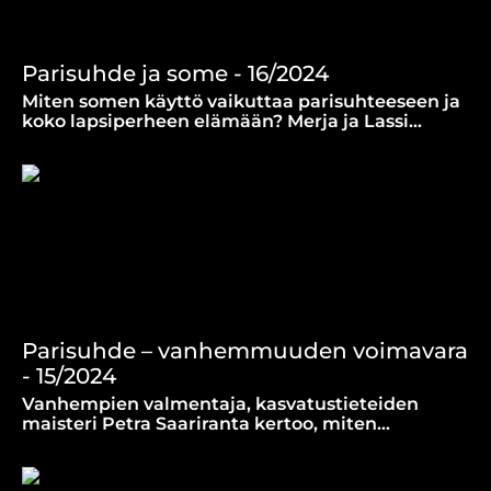
Parisuhde ja some - 16/2024
Miten somen käyttö vaikuttaa parisuhteeseen ja
koko lapsiperheen elämään? Merja ja Lassi
Laamanen ovat luoneet parisuhteen
somesääntöjä.
Parisuhde – vanhemmuuden voimavara
- 15/2024
Vanhempien valmentaja, kasvatustieteiden
maisteri Petra Saariranta kertoo, miten
parisuhdetaidot auttavat myös
vanhemmuudessa.