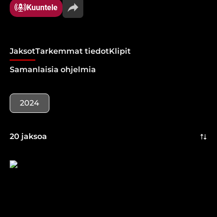
oppineet ymmärtämään toisiaan paremmin.
Kuuntele
Jaksot
Tarkemmat tiedot
Klipit
Samanlaisia ohjelmia
2024
20 jaksoa