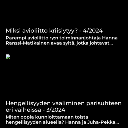
Miksi avioliitto kriisiytyy? - 4/2024
Parempi avioliitto ry:n toiminnanjohtaja Hanna
Ranssi-Matikainen avaa syitä, jotka johtavat
nykyaikana parisuhteiden kriisiytymiseen.
Hengellisyyden vaaliminen parisuhteen
eri vaiheissa - 3/2024
Miten oppia kunnioittamaan toista
hengellisyyden alueella? Hanna ja Juha-Pekka
Malinen tulevat kovin erilaisista hengellisistä