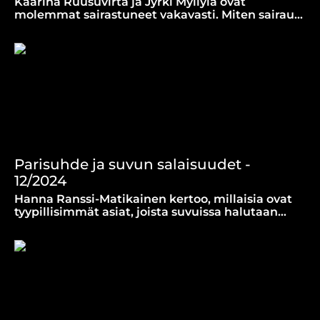
Kaarina Ruusuvirta ja Jyrki Myllylä ovat
molemmat sairastuneet vakavasti. Miten sairaus
vaikuttaa puolisoon ja parisuhteeseen?
Parisuhde ja suvun salaisuudet -
12/2024
Hanna Ranssi-Matikainen kertoo, millaisia ovat
tyypillisimmät asiat, joista suvuissa halutaan
vaieta ja mitä salailusta voi seurata parisuhteelle.