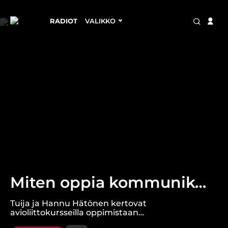
RADIOT
VALIKKO
Miten oppia kommunikoimaan paremmin parisuhteessa? - 21/2024
Tuija ja Hannu Hätönen kertovat
avioliittokursseilla oppimistaan
vuorovaikutuksen työkaluista, joilla he ovat