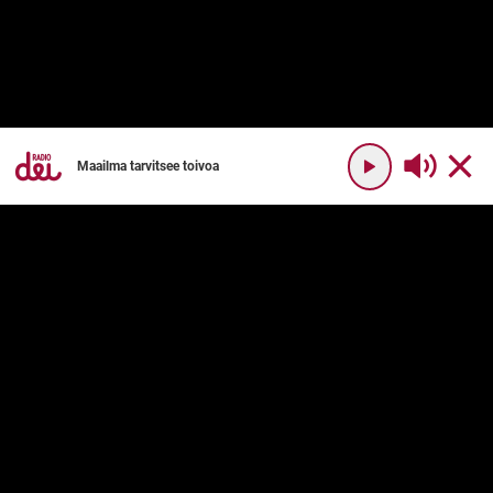
Maailma tarvitsee toivoa
YHTEYSTIEDOT
RADIO DEI
Radio Dei
Mikä on Radio Dei?
Dei Plus
Ohjelmakartta
DEI PLUS
PALVELUN KÄYTTÖ
Usein kysyttyä
Käyttöehdot
Palvelukuvaus
Tilaushinnat