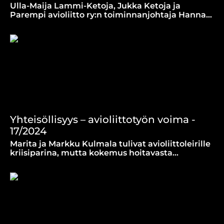
Ulla-Maija Lammi-Ketoja, Jukka Ketoja ja
Parempi avioliitto ry:n toiminnanjohtaja Hanna
Ranssi-Matikainen kertovat avioliittotyö
historiasta ja tulevaisuudessa.
Yhteisöllisyys – avioliittotyön voima -
17/2024
Marita ja Markku Kulmala tulivat avioliittoleirille
kriisiparina, mutta kokemus hoitavasta
yhteisöstä muutti heidän tulevaisuutensa
pariskuntana.