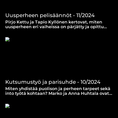
Uusperheen pelisäännöt - 11/2024
Pirjo Kettu ja Tapio Kyllönen kertovat, miten
uusperheen eri vaiheissa on pärjätty ja opittu
elämään uutta arkea.
Kutsumustyö ja parisuhde - 10/2024
Miten yhdistää puolison ja perheen tarpeet sekä
into työtä kohtaan? Marko ja Anna Huhtala ovat
tasapainoilleet kutsumustyön vaatimusten ja
puolison tarpeiden välillä.