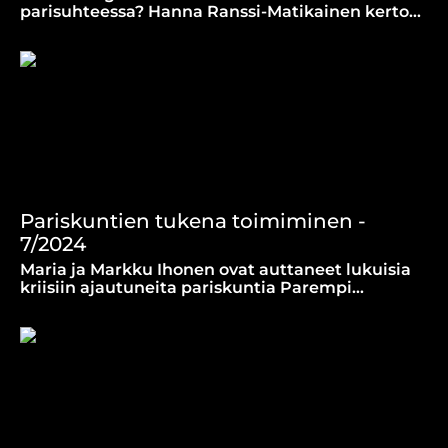
parisuhteessa? Hanna Ranssi-Matikainen kertoo,
että jopa raamatunkohtia voidaan käyttää
haitallisesti parisuhdeopetuksessa.
Pariskuntien tukena toimiminen -
7/2024
Maria ja Markku Ihonen ovat auttaneet lukuisia
kriisiin ajautuneita pariskuntia Parempi
avioliitto ry:n koulutettuina vapaaehtoisina.