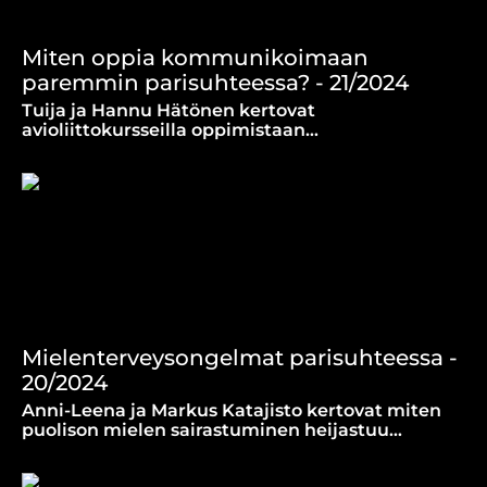
Miten oppia kommunikoimaan
paremmin parisuhteessa? - 21/2024
Tuija ja Hannu Hätönen kertovat
avioliittokursseilla oppimistaan
vuorovaikutuksen työkaluista, joilla he ovat
oppineet ymmärtämään toisiaan paremmin.
Mielenterveysongelmat parisuhteessa -
20/2024
Anni-Leena ja Markus Katajisto kertovat miten
puolison mielen sairastuminen heijastuu
parisuhteeseen sekä koko perheen ja lähisuvun
elämään.