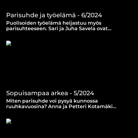
Parisuhde ja työelämä - 6/2024
Puolisoiden työelämä heijastuu myös
parisuhteeseen. Sari ja Juha Savela ovat
molemmat uupuneet töissä, mutta myös eläneet
työn inspiroivia aikoja.
Sopuisampaa arkea - 5/2024
Miten parisuhde voi pysyä kunnossa
ruuhkavuosina? Anna ja Petteri Kotamäki
kertovat oivalluksistaan ja umpikujistaan
parisuhdearjessa.